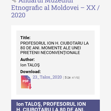
Anuarul Muzeului
Revista "Cercetări istorice" - XLII -
Etnografic al Moldovei – XX /
2023
2020
Indexul Complet
Buletinul ”Ioan Neculce” al Muzeului
Title:
de Istorie a Moldovei
PROFESORUL ION H. CIUBOTARU LA
80 DE ANI. MOMENTE ALE UNEI
Buletinul ”Ioan Neculce” al
PRIETENII NECONVENŢIONALE
Muzeului de Istorie a Moldovei -
Author:
XXIV / 2018
Ion TALOŞ
Buletinul ”Ioan Neculce” al
Download:
23_Talos_2020
Muzeului de Istorie a Moldovei -
( Size: 4 Mo)
XXIII / 2017
Buletinul ”Ioan Neculce” al
Muzeului de Istorie a Moldovei -
Ion TALOŞ, PROFESORUL ION
XXII / 2016
H. CIUBOTARU LA 80 DE ANI.