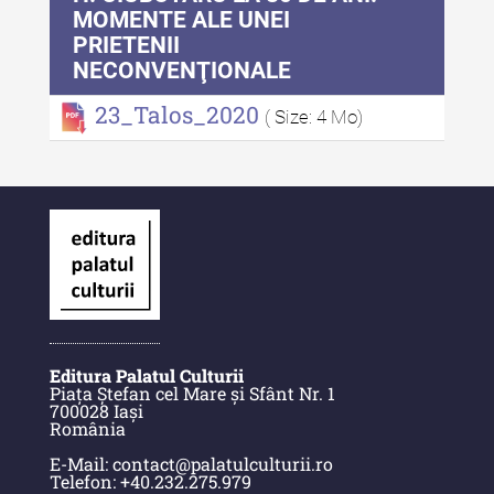
Indexul Complet
MOMENTE ALE UNEI
PRIETENII
NECONVENŢIONALE
Anuarul Muzeului Etnografic al
Moldovei
23_Talos_2020
( Size: 4 Mo)
Anuarul Muzeului Etnografic al
Moldovei - XXII / 2022
Anuarul Muzeului Etnografic al
Moldovei - XXI / 2021
Anuarul Muzeului Etnografic al
Moldovei - XX / 2020
Indexul Complet
Editura Palatul Culturii
Piața Ștefan cel Mare și Sfânt Nr. 1
700028 Iași
Buletinul Muzeului Științei și
România
Tehnicii ”Ștefan Procopiu”
E-Mail: contact@palatulculturii.ro
Telefon: +40.232.275.979
Buletinul Muzeului Științei și