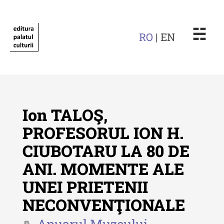
☵
RO
| EN
Ion TALOŞ,
PROFESORUL ION H.
CIUBOTARU LA 80 DE
Revista "Cercetări istorice"
ANI. MOMENTE ALE
Revista "Cercetări istorice" - XLIV
UNEI PRIETENII
- 2025
NECONVENŢIONALE
Revista "Cercetări istorice" - XLIII
- 2024