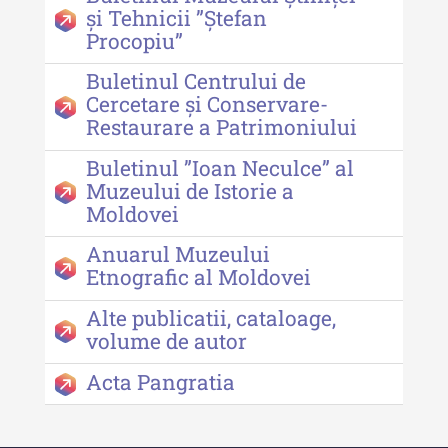
Revista "Cercetări istorice" - XLII -
și Tehnicii ”Ștefan
2023
Procopiu”
Indexul Complet
Buletinul Centrului de
Cercetare și Conservare-
Restaurare a Patrimoniului
Buletinul ”Ioan Neculce” al Muzeului
de Istorie a Moldovei
Buletinul ”Ioan Neculce” al
Muzeului de Istorie a
Buletinul ”Ioan Neculce” al
Moldovei
Muzeului de Istorie a Moldovei -
XXIV / 2018
Anuarul Muzeului
Buletinul ”Ioan Neculce” al
Etnografic al Moldovei
Muzeului de Istorie a Moldovei -
Alte publicatii, cataloage,
XXIII / 2017
volume de autor
Buletinul ”Ioan Neculce” al
Acta Pangratia
Muzeului de Istorie a Moldovei -
XXII / 2016
Indexul Complet