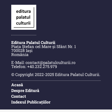
Anuarul Muzeului Etnografic al
Moldovei
Anuarul Muzeului Etnografic al
Moldovei - XXII / 2022
Editura Palatul Culturii
Anuarul Muzeului Etnografic al
Piața Ștefan cel Mare și Sfânt Nr. 1
700028 Iași
Moldovei - XXI / 2021
România
Anuarul Muzeului Etnografic al
E-Mail: contact@palatulculturii.ro
Moldovei - XX / 2020
Telefon: +40.232.275.979
© Copyright 2022-2025 Editura Palatul Culturii.
Indexul Complet
Acasă
Buletinul Muzeului Științei și
Despre Editură
Tehnicii ”Ștefan Procopiu”
Contact
Indexul Publicațiilor
Buletinul Muzeului Științei și