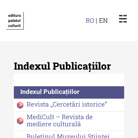
☵
RO
| EN
Indexul Publicațiilor
Revista "Cercetări istorice"
Indexul Publicațiilor
Revista "Cercetări istorice" - XLIV
Revista „Cercetări istorice”
- 2025
MediCult – Revista de
Revista "Cercetări istorice" - XLIII
mediere culturală
- 2024
Buletinul Muzeului Științei