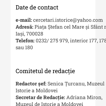
Buletinul Muzeului Științei și
Tehnicii ”Ștefan Procopiu”
Date de contact
Buletinul Muzeului Științei și
e-mail:
cercetari.istorice@yahoo.com
Tehnicii ”Ștefan Procopiu” - An
XV / Nr. 15 / 2021
Adresă:
Piața Ștefan cel Mare și Sfânt n
Iași, 700028
Buletinul Muzeului Științei și
Telefon:
0232/ 275 979, interior 177, 17
Tehnicii ”Ștefan Procopiu” - An
XIV / Nr. 14 / 2020
sau 180
Buletinul Muzeului Științei și
Tehnicii ”Ștefan Procopiu” - An
XII / Nr. 13 / 2019
Comitetul de redacție
Indexul Complet
Redactor șef:
Senica Țurcanu, Muzeul 
Buletinul Centrului de Cercetare și
Istorie a Moldovei
Conservare-Restaurare a
Secretar de Redacție:
Adriana Miron,
Patrimoniului
Muzeul de Istorie a Moldovei