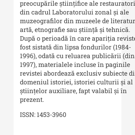
preocupările științifice ale restaurator
Muzeului de Istorie a Moldovei -
din cadrul Laboratorului zonal și ale
XXII / 2016
muzeografilor din muzeele de literatur
Indexul Complet
artă, etnografie sau știință și tehnică.
După o perioadă în care apariția revist
Anuarul Muzeului Etnografic al
fost sistată din lipsa fondurilor (1984-
Moldovei
1996), odată cu reluarea publicării (din
Anuarul Muzeului Etnografic al
1997), materialele incluse în paginile
Moldovei - XXII / 2022
revistei abordează exclusiv subiecte d
Anuarul Muzeului Etnografic al
domeniul istoriei, istoriei culturii și al
Moldovei - XXI / 2021
științelor auxiliare, fapt valabil și în
Anuarul Muzeului Etnografic al
prezent.
Moldovei - XX / 2020
ISSN: 1453-3960
Indexul Complet