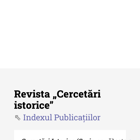
Revista „Cercetări
istorice”
Indexul Publicațiilor
Revista "Cercetări istorice"
Revista "Cercetări istorice" - XLIV
- 2025