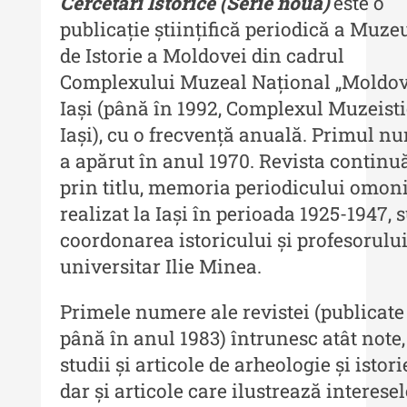
Cercetări Istorice (Serie nouă)
este o
publicație științifică periodică a Muze
Revista "Cercetări istorice" - XLIII
- 2024
de Istorie a Moldovei din cadrul
Complexului Muzeal Național „Moldov
Revista "Cercetări istorice" - XLII -
2023
Iași (până în 1992, Complexul Muzeisti
Iași), cu o frecvență anuală. Primul n
Indexul Complet
a apărut în anul 1970. Revista continuă
prin titlu, memoria periodicului omo
Buletinul ”Ioan Neculce” al Muzeului
realizat la Iași în perioada 1925-1947, 
de Istorie a Moldovei
coordonarea istoricului și profesorulu
Buletinul ”Ioan Neculce” al
universitar Ilie Minea.
Muzeului de Istorie a Moldovei -
XXIV / 2018
Primele numere ale revistei (publicate
Buletinul ”Ioan Neculce” al
până în anul 1983) întrunesc atât note,
Muzeului de Istorie a Moldovei -
studii și articole de arheologie și istori
XXIII / 2017
dar și articole care ilustrează interesel
Buletinul ”Ioan Neculce” al