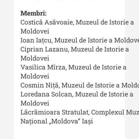
Buletinul Centrului de Cercetare
și Conservare-Restaurare a
Membri:
Patrimoniului - 2021
Costică Asăvoaie, Muzeul de Istorie a
Moldovei
Buletinul Centrului de Cercetare
și Conservare-Restaurare a
Ioan Iațcu, Muzeul de Istorie a Moldov
Patrimoniului - 2020
Ciprian Lazanu, Muzeul de Istorie a
Buletinul Centrului de Cercetare
Moldovei
și Conservare-Restaurare a
Vasilica Mîrza, Muzeul de Istorie a
Patrimoniului - 2019
Moldovei
Indexul Complet
Cosmin Niță, Muzeul de Istorie a Mold
Loredana Solcan, Muzeul de Istorie a
MediCult - Revista de mediere
Moldovei
culturală
Lăcrămioara Stratulat, Complexul Muz
Național „Moldova” Iași
MediCult - Revista de mediere
culturală IV (2025)