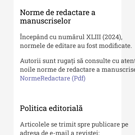
MediCult - Revista de mediere
culturală III (2024)
Norme de redactare a
manuscriselor
MediCult - Revista de mediere
culturală II (2023)
Începând cu numărul XLIII (2024),
Indexul Complet
normele de editare au fost modificate.
Acta Pangratia
Autorii sunt rugați să consulte cu aten
Acta Pangratia I (2023)
noile norme de redactare a manuscrise
NormeRedactare (Pdf)
Acta Pangratia II (2024)
Acta Pangratia III (2025)
Indexul Complet
Politica editorială
Alte publicatii, cataloage, volume de
Articolele se trimit spre publicare pe
autor
adresa de e-mail a revistei: