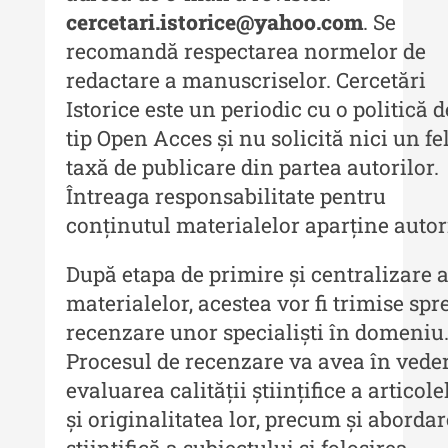
Indexul Complet
cercetari.istorice@yahoo.com
. Se
recomandă respectarea normelor de
Informații Utile
redactare a manuscriselor. Cercetări
Istorice este un periodic cu o politică d
Despre Editură
tip Open Acces și nu solicită nici un fe
Contact
taxă de publicare din partea autorilor.
Întreaga responsabilitate pentru
Indexul Publicațiilor
conținutul materialelor aparține autori
După etapa de primire și centralizare 
materialelor, acestea vor fi trimise spr
recenzare unor specialiști în domeniu
Procesul de recenzare va avea în vede
evaluarea calității științifice a articole
și originalitatea lor, precum și aborda