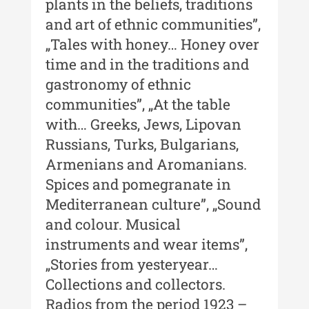
Contact
plants in the beliefs, traditions
and art of ethnic communities”,
Indexul Publicațiilor
„Tales with honey… Honey over
time and in the traditions and
gastronomy of ethnic
communities”, „At the table
with… Greeks, Jews, Lipovan
Russians, Turks, Bulgarians,
Armenians and Aromanians.
Spices and pomegranate in
Mediterranean culture”, „Sound
and colour. Musical
instruments and wear items”,
„Stories from yesteryear…
Collections and collectors.
Radios from the period 1923 –