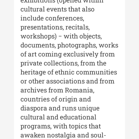
Moldovei
cultural events that also
Anuarul Muzeului Etnografic al
include conferences,
Moldovei - XXII / 2022
presentations, recitals,
Anuarul Muzeului Etnografic al
workshops) − with objects,
Moldovei - XXI / 2021
documents, photographs, works
of art coming exclusively from
Anuarul Muzeului Etnografic al
Moldovei - XX / 2020
private collections, from the
heritage of ethnic communities
Indexul Complet
or other associations and from
archives from Romania,
Buletinul Muzeului Științei și
Tehnicii ”Ștefan Procopiu”
countries of origin and
diaspora and runs unique
Buletinul Muzeului Științei și
cultural and educational
Tehnicii ”Ștefan Procopiu” - An
XV / Nr. 15 / 2021
programs, with topics that
awaken nostalgia and soul-
Buletinul Muzeului Științei și