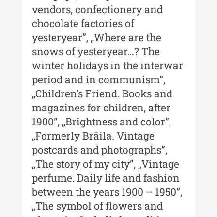
vendors, confectionery and
Acta Pangratia
chocolate factories of
Acta Pangratia I (2023)
yesteryear”, „Where are the
snows of yesteryear…? The
Acta Pangratia II (2024)
winter holidays in the interwar
Acta Pangratia III (2025)
period and in communism”,
Indexul Complet
„Children’s Friend. Books and
magazines for children, after
Alte publicatii, cataloage, volume de
1900”, „Brightness and color”,
autor
„Formerly Brăila. Vintage
postcards and photographs”,
Indexul Complet
„The story of my city”, „Vintage
perfume. Daily life and fashion
Informații Utile
between the years 1900 – 1950”,
Despre Editură
„The symbol of flowers and