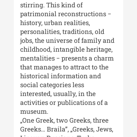
stirring. This kind of
Tehnicii ”Ștefan Procopiu” - An
XIV / Nr. 14 / 2020
patrimonial reconstructions −
history, urban realities,
Buletinul Muzeului Științei și
Tehnicii ”Ștefan Procopiu” - An
personalities, traditions, old
XII / Nr. 13 / 2019
jobs, the universe of family and
childhood, intangible heritage,
Indexul Complet
mentalities − presents a charm
that manages to attract to the
Buletinul Centrului de Cercetare și
Conservare-Restaurare a
historical information and
Patrimoniului
social categories less
interested, usually, in the
Buletinul Centrului de Cercetare
și Conservare-Restaurare a
activities or publications of a
Patrimoniului - 2021
museum.
„One Greek, two Greeks, three
Buletinul Centrului de Cercetare
și Conservare-Restaurare a
Greeks… Braila”, „Greeks, Jews,
Patrimoniului - 2020