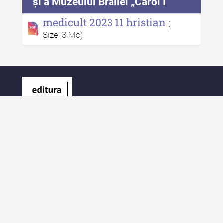
și a Muzeului Brăilei „Carol I”
medicult 2023 11 hristian
(
Size: 3 Mo)
Editura Palatul Culturii
Piața Ștefan cel Mare și Sfânt Nr. 1
700028 Iași
România
E-Mail: contact@palatulculturii.ro
Telefon: +40.232.275.979
© Copyright 2022-2025 Editura Palatul Culturii.