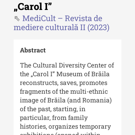
Indexul Complet
„Carol I”
MediCult – Revista de
Buletinul ”Ioan Neculce” al Muzeului
de Istorie a Moldovei
mediere culturală II (2023)
Buletinul ”Ioan Neculce” al
Muzeului de Istorie a Moldovei -
Abstract
XXIV / 2018
Buletinul ”Ioan Neculce” al
The Cultural Diversity Center of
Muzeului de Istorie a Moldovei -
the „Carol I” Museum of Brăila
XXIII / 2017
reconstructs, saves, promotes
Buletinul ”Ioan Neculce” al
fragments of the multi-ethnic
Muzeului de Istorie a Moldovei -
image of Brăila (and Romania)
XXII / 2016
of the past, starting, in
Indexul Complet
particular, from family
histories, organizes temporary
Anuarul Muzeului Etnografic al
exhibitions (opened within