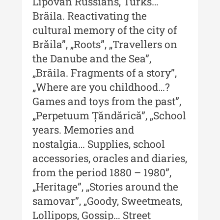
Lipovan Russians, Turks…
Buletinul Centrului de Cercetare
Brăila. Reactivating the
și Conservare-Restaurare a
cultural memory of the city of
Patrimoniului - 2019
Brăila”, „Roots”, „Travellers on
Indexul Complet
the Danube and the Sea”,
„Brăila. Fragments of a story”,
MediCult - Revista de mediere
„Where are you childhood…?
culturală
Games and toys from the past”,
„Perpetuum Țăndărică”, „School
MediCult - Revista de mediere
culturală IV (2025)
years. Memories and
nostalgia… Supplies, school
MediCult - Revista de mediere
culturală III (2024)
accessories, oracles and diaries,
from the period 1880 – 1980”,
MediCult - Revista de mediere
„Heritage”, „Stories around the
culturală II (2023)
samovar”, „Goody, Sweetmeats,
Indexul Complet
Lollipops, Gossip… Street