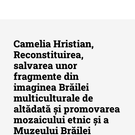
Camelia Hristian,
Reconstituirea,
salvarea unor
Revista "Cercetări istorice"
fragmente din
Revista "Cercetări istorice" - XLIV
imaginea Brăilei
- 2025
multiculturale de
Revista "Cercetări istorice" - XLIII
- 2024
altădată și promovarea
Revista "Cercetări istorice" - XLII -
mozaicului etnic și a
2023
Muzeului Brăilei