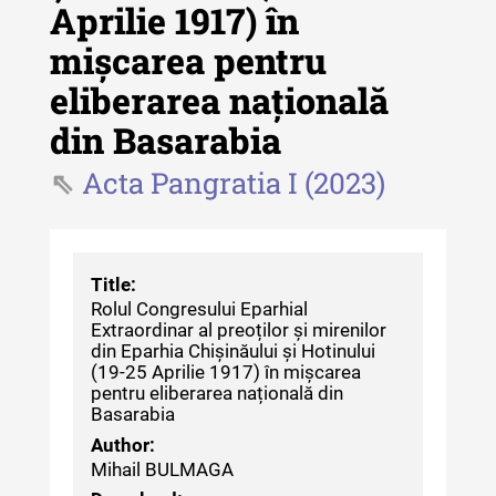
- 2024
Aprilie 1917) în
Revista "Cercetări istorice" - XLII -
mișcarea pentru
2023
eliberarea națională
Indexul Complet
din Basarabia
Acta Pangratia I (2023)
Buletinul ”Ioan Neculce” al Muzeului
de Istorie a Moldovei
Buletinul ”Ioan Neculce” al
Muzeului de Istorie a Moldovei -
Title:
XXIV / 2018
Rolul Congresului Eparhial
Extraordinar al preoților și mirenilor
Buletinul ”Ioan Neculce” al
din Eparhia Chișinăului și Hotinului
Muzeului de Istorie a Moldovei -
(19-25 Aprilie 1917) în mișcarea
XXIII / 2017
pentru eliberarea națională din
Basarabia
Buletinul ”Ioan Neculce” al
Author:
Muzeului de Istorie a Moldovei -
Mihail BULMAGA
XXII / 2016