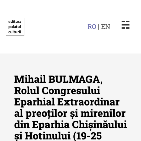
☵
RO
| EN
Mihail BULMAGA,
Rolul Congresului
Eparhial Extraordinar
Revista "Cercetări istorice"
al preoților și mirenilor
Revista "Cercetări istorice" - XLIV
din Eparhia Chișinăului
- 2025
și Hotinului (19-25
Revista "Cercetări istorice" - XLIII