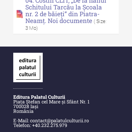
04. Costin CLIT, „De la hanul
Indexul Complet
Schitului Tarcău la Școala
nr. 2 de băieți” din Piatra-
Neamț. Noi documente
Anuarul Muzeului Etnografic al
( Size:
Moldovei
3 Mo)
Anuarul Muzeului Etnografic al
Moldovei - XXII / 2022
Anuarul Muzeului Etnografic al
Moldovei - XXI / 2021
Anuarul Muzeului Etnografic al
Moldovei - XX / 2020
Indexul Complet
Editura Palatul Culturii
Piața Ștefan cel Mare și Sfânt Nr. 1
700028 Iași
Buletinul Muzeului Științei și
România
Tehnicii ”Ștefan Procopiu”
E-Mail: contact@palatulculturii.ro
Telefon: +40.232.275.979
Buletinul Muzeului Științei și