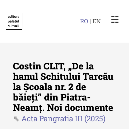
☵
RO
| EN
Costin CLIT, „De la
hanul Schitului Tarcău
la Școala nr. 2 de
Revista "Cercetări istorice"
băieți” din Piatra-
Revista "Cercetări istorice" - XLIV
Neamț. Noi documente
- 2025
Acta Pangratia III (2025)
Revista "Cercetări istorice" - XLIII
- 2024