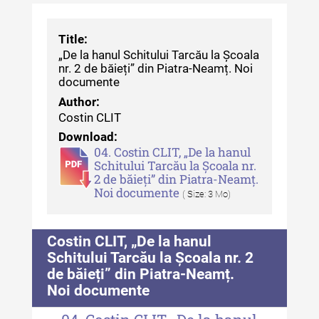
Revista "Cercetări istorice" - XLII -
2023
Title:
„De la hanul Schitului Tarcău la Școala
Indexul Complet
nr. 2 de băieți” din Piatra-Neamț. Noi
documente
Buletinul ”Ioan Neculce” al Muzeului
Author:
de Istorie a Moldovei
Costin CLIT
Download:
Buletinul ”Ioan Neculce” al
04. Costin CLIT, „De la hanul
Muzeului de Istorie a Moldovei -
Schitului Tarcău la Școala nr.
XXIV / 2018
2 de băieți” din Piatra-Neamț.
Noi documente
( Size: 3 Mo)
Buletinul ”Ioan Neculce” al
Muzeului de Istorie a Moldovei -
XXIII / 2017
Costin CLIT, „De la hanul
Schitului Tarcău la Școala nr. 2
Buletinul ”Ioan Neculce” al
de băieți” din Piatra-Neamț.
Muzeului de Istorie a Moldovei -
Noi documente
XXII / 2016