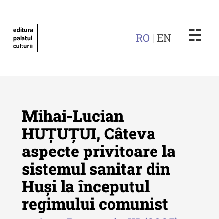
☵
RO
| EN
Mihai-Lucian
HUȚUȚUI, Câteva
aspecte privitoare la
Revista "Cercetări istorice"
sistemul sanitar din
Revista "Cercetări istorice" - XLIV
Huși la începutul
- 2025
regimului comunist
Revista "Cercetări istorice" - XLIII
- 2024