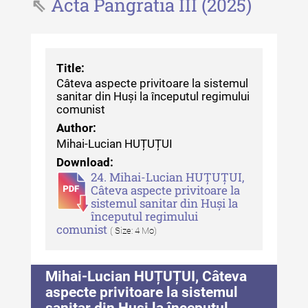
Acta Pangratia III (2025)
Revista "Cercetări istorice" - XLII -
2023
Indexul Complet
Title:
Câteva aspecte privitoare la sistemul
sanitar din Huși la începutul regimului
Buletinul ”Ioan Neculce” al Muzeului
comunist
de Istorie a Moldovei
Author:
Mihai-Lucian HUȚUȚUI
Buletinul ”Ioan Neculce” al
Muzeului de Istorie a Moldovei -
Download:
XXIV / 2018
24. Mihai-Lucian HUȚUȚUI,
Câteva aspecte privitoare la
sistemul sanitar din Huși la
Buletinul ”Ioan Neculce” al
începutul regimului
Muzeului de Istorie a Moldovei -
comunist
( Size: 4 Mo)
XXIII / 2017
Buletinul ”Ioan Neculce” al
Mihai-Lucian HUȚUȚUI, Câteva
Muzeului de Istorie a Moldovei -
aspecte privitoare la sistemul
XXII / 2016