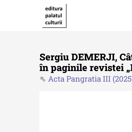
Sergiu DEMERJI, Câte
în paginile revistei 
Acta Pangratia III (2025
Revista "Cercetări istorice"
Revista "Cercetări istorice"
XLIV - 2025
Revista "Cercetări istorice"
XLIII - 2024