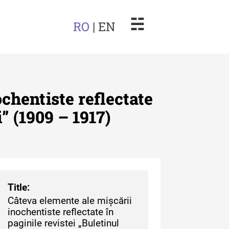
☵
RO
| EN
chentiste reflectate
” (1909 – 1917)
arul Muzeului Etnografic al
dovei
uarul Muzeului Etnografic
 Moldovei - XXII / 2022
Title:
Câteva elemente ale mișcării
uarul Muzeului Etnografic
inochentiste reflectate în
 Moldovei - XXI / 2021
paginile revistei „Buletinul