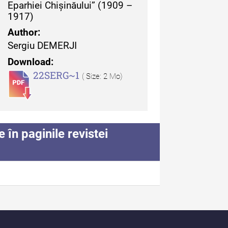
Eparhiei Chișinăului” (1909 –
1917)
uarul Muzeului Etnografic
 Moldovei - XX / 2020
Author:
Sergiu DEMERJI
dexul Complet
Download:
22SERG~1
( Size: 2 Mo)
iCult - Revista de mediere
în paginile revistei
turală
diCult - Revista de
diere culturală IV (2025)
diCult - Revista de
diere culturală III (2024)