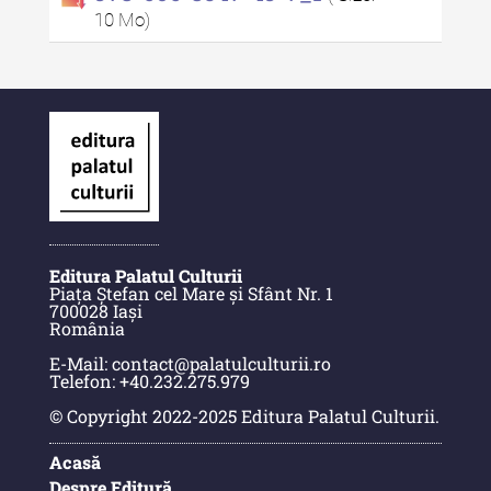
10 Mo)
Buletinul Muzeului Științei și
Tehnicii ”Ștefan Procopiu” - An
XV / Nr. 15 / 2021
Buletinul Muzeului Științei și
Tehnicii ”Ștefan Procopiu” - An
XIV / Nr. 14 / 2020
Buletinul Muzeului Științei și
Tehnicii ”Ștefan Procopiu” - An
XII / Nr. 13 / 2019
Editura Palatul Culturii
Piața Ștefan cel Mare și Sfânt Nr. 1
Indexul Complet
700028 Iași
România
E-Mail: contact@palatulculturii.ro
Buletinul Centrului de Cercetare și
Telefon: +40.232.275.979
Conservare-Restaurare a
© Copyright 2022-2025 Editura Palatul Culturii.
Patrimoniului
Acasă
Buletinul Centrului de Cercetare
Despre Editură