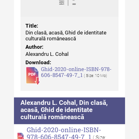
XXII / 2016
Indexul Complet
Title:
Anuarul Muzeului Etnografic al
Din clasă, acasă, Ghid de identitate
Moldovei
culturală românească
Author:
Anuarul Muzeului Etnografic al
Alexandru L. Cohal
Moldovei - XXII / 2022
Download:
Ghid-2020-online-ISBN-978-
Anuarul Muzeului Etnografic al
606-8547-49-7_1
( Size: 10 Mo)
Moldovei - XXI / 2021
Anuarul Muzeului Etnografic al
Moldovei - XX / 2020
Alexandru L. Cohal, Din clasă,
Indexul Complet
acasă, Ghid de identitate
culturală românească
Buletinul Muzeului Științei și
Ghid-2020-online-ISBN-
Tehnicii ”Ștefan Procopiu”
978-606-8547-49-7_1
( Size: