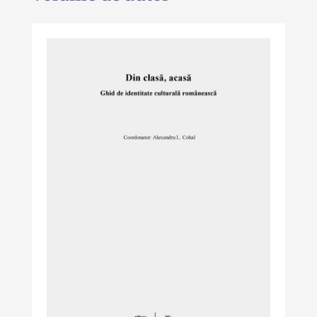
- 2024
Revista "Cercetări istorice" - XLII -
2023
Indexul Complet
Buletinul ”Ioan Neculce” al Muzeului
de Istorie a Moldovei
Buletinul ”Ioan Neculce” al
Muzeului de Istorie a Moldovei -
XXIV / 2018
Buletinul ”Ioan Neculce” al
Muzeului de Istorie a Moldovei -
XXIII / 2017
Buletinul ”Ioan Neculce” al
Muzeului de Istorie a Moldovei -