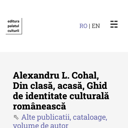
☵
RO
| EN
Alexandru L. Cohal,
Din clasă, acasă, Ghid
de identitate culturală
Revista "Cercetări istorice"
românească
Revista "Cercetări istorice" - XLIV
- 2025
Alte publicatii, cataloage,
volume de autor
Revista "Cercetări istorice" - XLIII