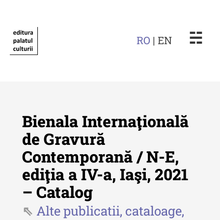
☵
RO
| EN
Bienala Internaţională
de Gravură
Contemporană / N-E,
Revista "Cercetări istorice"
ediţia a IV-a, Iaşi, 2021
Revista "Cercetări istorice" - XLIV
– Catalog
- 2025
Alte publicatii, cataloage,
Revista "Cercetări istorice" - XLIII