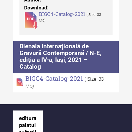
Indexul Complet
Download:
BIGC4-Catalog-2021
( Size: 33
Mo)
Anuarul Muzeului Etnografic al
Moldovei
Anuarul Muzeului Etnografic al
Bienala Internaţională de
Moldovei - XXII / 2022
Gravură Contemporană / N-E,
ediţia a IV-a, Iaşi, 2021 –
Anuarul Muzeului Etnografic al
Catalog
Moldovei - XXI / 2021
BIGC4-Catalog-2021
( Size: 33
Anuarul Muzeului Etnografic al
Mo)
Moldovei - XX / 2020
Indexul Complet
Buletinul Muzeului Științei și
Tehnicii ”Ștefan Procopiu”