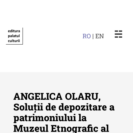
☵
RO
| EN
ANGELICA OLARU,
Soluții de depozitare a
patrimoniului la
Revista "Cercetări istorice"
Muzeul Etnografic al
Revista "Cercetări istorice" - XLIV