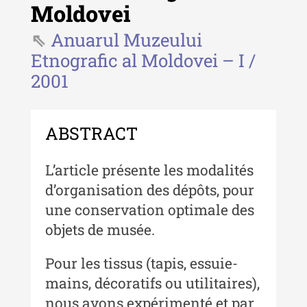
Moldovei
- 2025
Anuarul Muzeului
Revista "Cercetări istorice" - XLIII
- 2024
Etnografic al Moldovei – I /
2001
Revista "Cercetări istorice" - XLII -
2023
Indexul Complet
ABSTRACT
Buletinul ”Ioan Neculce” al Muzeului
L’article présente les modalités
de Istorie a Moldovei
d’organisation des dépôts, pour
Buletinul ”Ioan Neculce” al
une conservation optimale des
Muzeului de Istorie a Moldovei -
objets de musée.
XXIV / 2018
Pour les tissus (tapis, essuie-
Buletinul ”Ioan Neculce” al
Muzeului de Istorie a Moldovei -
mains, décoratifs ou utilitaires),
XXIII / 2017
nous avons expérimenté et par