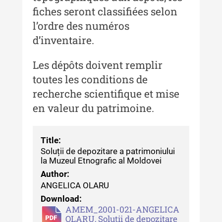
fiches seront classifiées selon
Buletinul Muzeului Științei și
Tehnicii ”Ștefan Procopiu”
l’ordre des numéros
d’inventaire.
Buletinul Muzeului Științei și
Tehnicii ”Ștefan Procopiu” - An
Les dépôts doivent remplir
XV / Nr. 15 / 2021
toutes les conditions de
Buletinul Muzeului Științei și
recherche scientifique et mise
Tehnicii ”Ștefan Procopiu” - An
en valeur du patrimoine.
XIV / Nr. 14 / 2020
Buletinul Muzeului Științei și
Tehnicii ”Ștefan Procopiu” - An
Title:
XII / Nr. 13 / 2019
Soluții de depozitare a patrimoniului
la Muzeul Etnografic al Moldovei
Indexul Complet
Author:
ANGELICA OLARU
Buletinul Centrului de Cercetare și
Download:
Conservare-Restaurare a
AMEM_2001-021-ANGELICA
OLARU, Soluții de depozitare
Patrimoniului