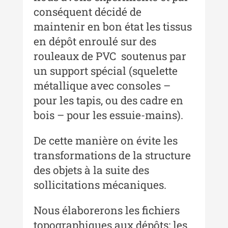
Buletinul ”Ioan Neculce” al
conséquent décidé de
Muzeului de Istorie a Moldovei -
maintenir en bon état les tissus
XXII / 2016
en dépôt enroulé sur des
Indexul Complet
rouleaux de PVC soutenus par
un support spécial (squelette
Anuarul Muzeului Etnografic al
métallique avec consoles –
Moldovei
pour les tapis, ou des cadre en
bois – pour les essuie-mains).
Anuarul Muzeului Etnografic al
Moldovei - XXII / 2022
De cette manière on évite les
Anuarul Muzeului Etnografic al
transformations de la structure
Moldovei - XXI / 2021
des objets à la suite des
Anuarul Muzeului Etnografic al
sollicitations mécaniques.
Moldovei - XX / 2020
Nous élaborerons les fichiers
Indexul Complet
topographiques aux dépôts; les