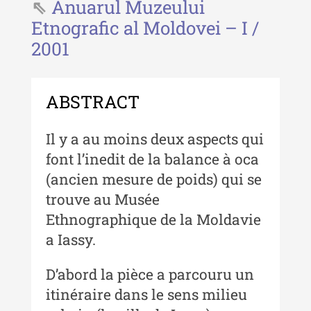
- 2025
Anuarul Muzeului
Etnografic al Moldovei – I /
Revista "Cercetări istorice" - XLIII
2001
- 2024
Revista "Cercetări istorice" - XLII -
2023
ABSTRACT
Indexul Complet
Il y a au moins deux aspects qui
Buletinul ”Ioan Neculce” al Muzeului
font l’inedit de la balance à oca
de Istorie a Moldovei
(ancien mesure de poids) qui se
trouve au Musée
Buletinul ”Ioan Neculce” al
Muzeului de Istorie a Moldovei -
Ethnographique de la Moldavie
XXIV / 2018
a Iassy.
Buletinul ”Ioan Neculce” al
D’abord la pièce a parcouru un
Muzeului de Istorie a Moldovei -
XXIII / 2017
itinéraire dans le sens milieu