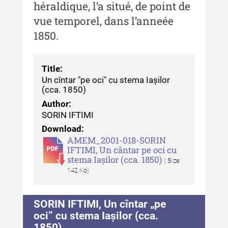
héraldique, l’a situé, de point de
Buletinul Muzeului Științei și
Tehnicii ”Ștefan Procopiu”
vue temporel, dans l’anneée
1850.
Buletinul Muzeului Științei și
Tehnicii ”Ștefan Procopiu” - An
XV / Nr. 15 / 2021
Title:
Buletinul Muzeului Științei și
Un cîntar "pe oci" cu stema Iașilor
(cca. 1850)
Tehnicii ”Ștefan Procopiu” - An
XIV / Nr. 14 / 2020
Author:
SORIN IFTIMI
Buletinul Muzeului Științei și
Download:
Tehnicii ”Ștefan Procopiu” - An
AMEM_2001-018-SORIN
XII / Nr. 13 / 2019
IFTIMI, Un cântar pe oci cu
stema Iașilor (cca. 1850)
( Size:
Indexul Complet
142 Ko)
Buletinul Centrului de Cercetare și
SORIN IFTIMI, Un cîntar „pe
Conservare-Restaurare a
oci” cu stema Iașilor (cca.
Patrimoniului
1850)