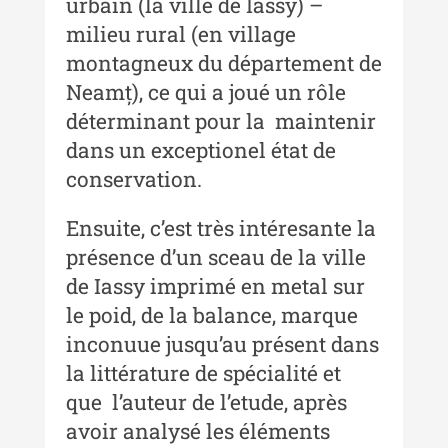
urbain (la ville de Iassy) –
Buletinul ”Ioan Neculce” al
milieu rural (en village
Muzeului de Istorie a Moldovei -
XXII / 2016
montagneux du département de
Neamț), ce qui a joué un rôle
Indexul Complet
déterminant pour la maintenir
dans un exceptionel état de
Anuarul Muzeului Etnografic al
Moldovei
conservation.
Anuarul Muzeului Etnografic al
Ensuite, c’est très intéresante la
Moldovei - XXII / 2022
présence d’un sceau de la ville
Anuarul Muzeului Etnografic al
de Iassy imprimé en metal sur
Moldovei - XXI / 2021
le poid, de la balance, marque
Anuarul Muzeului Etnografic al
inconuue jusqu’au présent dans
Moldovei - XX / 2020
la littérature de spécialité et
que l’auteur de l’etude, après
Indexul Complet
avoir analysé les éléments