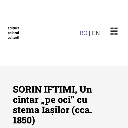
☵
RO
| EN
SORIN IFTIMI, Un
cîntar „pe oci” cu
stema Iașilor (cca.
Revista "Cercetări istorice"
1850)
Revista "Cercetări istorice" - XLIV