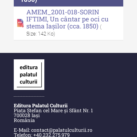
Buletinul Centrului de Cercetare
AMEM_2001-018-SORIN
și Conservare-Restaurare a
IFTIMI, Un cântar pe oci cu
Patrimoniului - 2021
stema Iașilor (cca. 1850)
(
Buletinul Centrului de Cercetare
Size: 142 Ko)
și Conservare-Restaurare a
Patrimoniului - 2020
Buletinul Centrului de Cercetare
și Conservare-Restaurare a
Patrimoniului - 2019
Indexul Complet
MediCult - Revista de mediere
Editura Palatul Culturii
culturală
Piața Ștefan cel Mare și Sfânt Nr. 1
700028 Iași
România
MediCult - Revista de mediere
culturală IV (2025)
E-Mail: contact@palatulculturii.ro
Telefon: +40.232.275.979