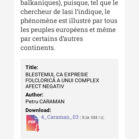
balkaniques), puisque, tel que le
Conservare-Restaurare a
Patrimoniului
chercheur de Iasi l’indique, le
phénomène est illustré par tous
Buletinul Centrului de Cercetare
și Conservare-Restaurare a
les peuples européens et même
Patrimoniului - 2021
par certains d’autres
continents.
Buletinul Centrului de Cercetare
și Conservare-Restaurare a
Patrimoniului - 2020
Title:
Buletinul Centrului de Cercetare
BLESTEMUL CA EXPRESIE
și Conservare-Restaurare a
FOLCLORICĂ A UNUI COMPLEX
AFECT NEGATIV
Patrimoniului - 2019
Author:
Indexul Complet
Petru CARAMAN
Download:
4_Caraman_03
MediCult - Revista de mediere
( Size: 688 Ko)
culturală
MediCult - Revista de mediere