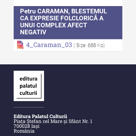
culturală IV (2025)
Petru CARAMAN, BLESTEMUL
MediCult - Revista de mediere
CA EXPRESIE FOLCLORICĂ A
culturală III (2024)
UNUI COMPLEX AFECT
NEGATIV
MediCult - Revista de mediere
culturală II (2023)
4_Caraman_03
( Size: 688 Ko)
Indexul Complet
Acta Pangratia
Acta Pangratia I (2023)
Acta Pangratia II (2024)
Acta Pangratia III (2025)
Editura Palatul Culturii
Indexul Complet
Piața Ștefan cel Mare și Sfânt Nr. 1
700028 Iași
România