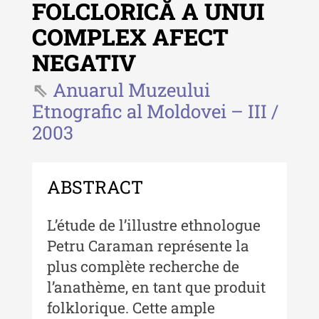
FOLCLORICĂ A UNUI
Revista "Cercetări istorice" - XLIV
COMPLEX AFECT
- 2025
NEGATIV
Revista "Cercetări istorice" - XLIII
- 2024
Anuarul Muzeului
Revista "Cercetări istorice" - XLII -
Etnografic al Moldovei – III /
2023
2003
Indexul Complet
ABSTRACT
Buletinul ”Ioan Neculce” al Muzeului
de Istorie a Moldovei
L’étude de l’illustre ethnologue
Buletinul ”Ioan Neculce” al
Petru Caraman représente la
Muzeului de Istorie a Moldovei -
plus complète recherche de
XXIV / 2018
l’anathème, en tant que produit
Buletinul ”Ioan Neculce” al
folklorique. Cette ample
Muzeului de Istorie a Moldovei -