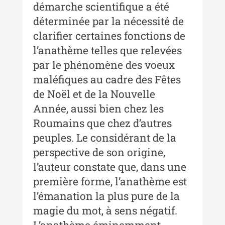
démarche scientifique a été
XXIII / 2017
déterminée par la nécessité de
Buletinul ”Ioan Neculce” al
clarifier certaines fonctions de
Muzeului de Istorie a Moldovei -
l’anathème telles que relevées
XXII / 2016
par le phénomène des voeux
Indexul Complet
maléfiques au cadre des Fêtes
de Noël et de la Nouvelle
Anuarul Muzeului Etnografic al
Année, aussi bien chez les
Moldovei
Roumains que chez d’autres
Anuarul Muzeului Etnografic al
peuples. Le considérant de la
Moldovei - XXII / 2022
perspective de son origine,
Anuarul Muzeului Etnografic al
l’auteur constate que, dans une
Moldovei - XXI / 2021
première forme, l’anathème est
Anuarul Muzeului Etnografic al
l’émanation la plus pure de la
Moldovei - XX / 2020
magie du mot, à sens négatif.
Indexul Complet
L’anathème éminemment