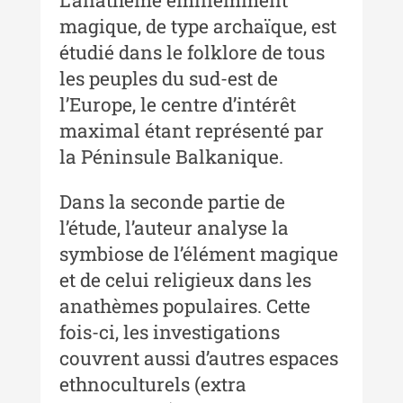
magique, de type archaïque, est
étudié dans le folklore de tous
Buletinul Muzeului Științei și
Tehnicii ”Ștefan Procopiu”
les peuples du sud-est de
l’Europe, le centre d’intérêt
Buletinul Muzeului Științei și
Tehnicii ”Ștefan Procopiu” - An
maximal étant représenté par
XV / Nr. 15 / 2021
la Péninsule Balkanique.
Buletinul Muzeului Științei și
Dans la seconde partie de
Tehnicii ”Ștefan Procopiu” - An
XIV / Nr. 14 / 2020
l’étude, l’auteur analyse la
symbiose de l’élément magique
Buletinul Muzeului Științei și
et de celui religieux dans les
Tehnicii ”Ștefan Procopiu” - An
XII / Nr. 13 / 2019
anathèmes populaires. Cette
fois-ci, les investigations
Indexul Complet
couvrent aussi d’autres espaces
ethnoculturels (extra
Buletinul Centrului de Cercetare și