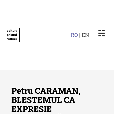
☵
RO
| EN
Petru CARAMAN,
BLESTEMUL CA
EXPRESIE
Revista "Cercetări istorice"