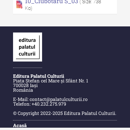
10_Ciubotaru S_03
( Size: 738
Buletinul Centrului de Cercetare
Ko)
și Conservare-Restaurare a
Patrimoniului - 2021
Buletinul Centrului de Cercetare
și Conservare-Restaurare a
Patrimoniului - 2020
Buletinul Centrului de Cercetare
și Conservare-Restaurare a
Patrimoniului - 2019
Editura Palatul Culturii
Indexul Complet
Piața Ștefan cel Mare și Sfânt Nr. 1
700028 Iași
România
MediCult - Revista de mediere
E-Mail: contact@palatulculturii.ro
culturală
Telefon: +40.232.275.979
© Copyright 2022-2025 Editura Palatul Culturii.
MediCult - Revista de mediere
culturală IV (2025)
Acasă