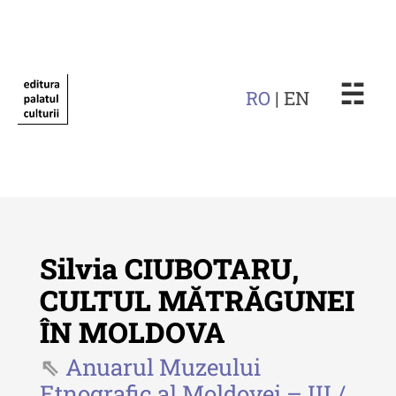
☵
RO
| EN
Silvia CIUBOTARU,
CULTUL MĂTRĂGUNEI
ÎN MOLDOVA
Revista "Cercetări istorice"
Anuarul Muzeului
Revista "Cercetări istorice" - XLIV
Etnografic al Moldovei – III /
- 2025