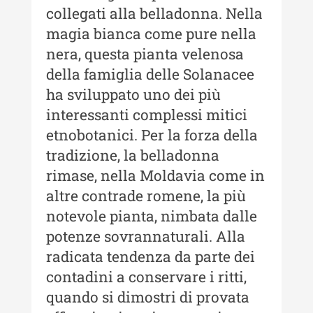
Buletinul ”Ioan Neculce” al
collegati alla belladonna. Nella
Muzeului de Istorie a Moldovei -
magia bianca come pure nella
XXII / 2016
nera, questa pianta velenosa
Indexul Complet
della famiglia delle Solanacee
ha sviluppato uno dei più
Anuarul Muzeului Etnografic al
interessanti complessi mitici
Moldovei
etnobotanici. Per la forza della
Anuarul Muzeului Etnografic al
tradizione, la belladonna
Moldovei - XXII / 2022
rimase, nella Moldavia come in
Anuarul Muzeului Etnografic al
altre contrade romene, la più
Moldovei - XXI / 2021
notevole pianta, nimbata dalle
Anuarul Muzeului Etnografic al
potenze sovrannaturali. Alla
Moldovei - XX / 2020
radicata tendenza da parte dei
Indexul Complet
contadini a conservare i ritti,
quando si dimostri di provata