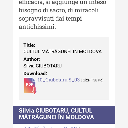
efficacia, si aggiunge un inteso
Buletinul Muzeului Științei și
Tehnicii ”Ștefan Procopiu”
bisogno di sacro, di miracoli
sopravvisuti dai tempi
Buletinul Muzeului Științei și
Tehnicii ”Ștefan Procopiu” - An
antichissimi.
XV / Nr. 15 / 2021
Buletinul Muzeului Științei și
Title:
Tehnicii ”Ștefan Procopiu” - An
CULTUL MĂTRĂGUNEI ÎN MOLDOVA
XIV / Nr. 14 / 2020
Author:
Silvia CIUBOTARU
Buletinul Muzeului Științei și
Tehnicii ”Ștefan Procopiu” - An
Download:
10_Ciubotaru S_03
XII / Nr. 13 / 2019
( Size: 738 Ko)
Indexul Complet
Buletinul Centrului de Cercetare și
Silvia CIUBOTARU, CULTUL
Conservare-Restaurare a
MĂTRĂGUNEI ÎN MOLDOVA
Patrimoniului