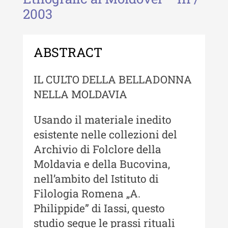
2003
Revista "Cercetări istorice" - XLIII
- 2024
Revista "Cercetări istorice" - XLII -
ABSTRACT
2023
IL CULTO DELLA BELLADONNA
Indexul Complet
NELLA MOLDAVIA
Buletinul ”Ioan Neculce” al Muzeului
Usando il materiale inedito
de Istorie a Moldovei
esistente nelle collezioni del
Buletinul ”Ioan Neculce” al
Archivio di Folclore della
Muzeului de Istorie a Moldovei -
Moldavia e della Bucovina,
XXIV / 2018
nell’ambito del Istituto di
Buletinul ”Ioan Neculce” al
Filologia Romena „A.
Muzeului de Istorie a Moldovei -
Philippide” di Iassi, questo
XXIII / 2017
studio segue le prassi rituali