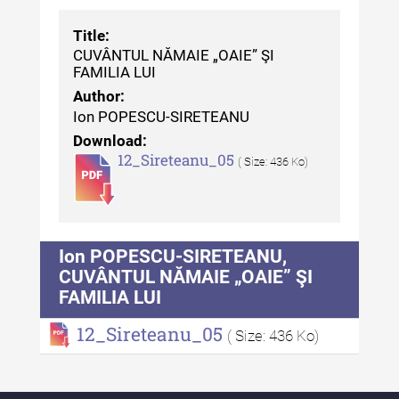
Tehnicii ”Ștefan Procopiu”
Title:
Buletinul Muzeului Științei și
CUVÂNTUL NĂMAIE „OAIE” ŞI
Tehnicii ”Ștefan Procopiu” - An
FAMILIA LUI
XV / Nr. 15 / 2021
Author:
Ion POPESCU-SIRETEANU
Buletinul Muzeului Științei și
Download:
Tehnicii ”Ștefan Procopiu” - An
12_Sireteanu_05
( Size: 436 Ko)
XIV / Nr. 14 / 2020
Buletinul Muzeului Științei și
Tehnicii ”Ștefan Procopiu” - An
XII / Nr. 13 / 2019
Ion POPESCU-SIRETEANU,
CUVÂNTUL NĂMAIE „OAIE” ŞI
Indexul Complet
FAMILIA LUI
Buletinul Centrului de Cercetare și
12_Sireteanu_05
( Size: 436 Ko)
Conservare-Restaurare a
Patrimoniului