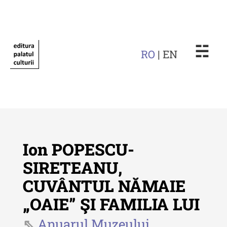
☵
RO
| EN
Ion POPESCU-
SIRETEANU,
CUVÂNTUL NĂMAIE
Revista "Cercetări istorice"
„OAIE” ŞI FAMILIA LUI
Revista "Cercetări istorice" - XLIV
- 2025
Anuarul Muzeului