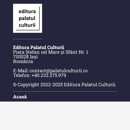
Buletinul Centrului de Cercetare
și Conservare-Restaurare a
Patrimoniului - 2021
Buletinul Centrului de Cercetare
și Conservare-Restaurare a
Patrimoniului - 2020
Editura Palatul Culturii
Buletinul Centrului de Cercetare
Piața Ștefan cel Mare și Sfânt Nr. 1
700028 Iași
și Conservare-Restaurare a
România
Patrimoniului - 2019
E-Mail: contact@palatulculturii.ro
Telefon: +40.232.275.979
Indexul Complet
© Copyright 2022-2025 Editura Palatul Culturii.
MediCult - Revista de mediere
Acasă
culturală
Despre Editură
Contact
MediCult - Revista de mediere
Indexul Publicațiilor
culturală IV (2025)