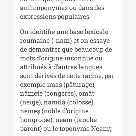
Muzeului de Istorie a Moldovei -
anthroponymes ou dans des
XXII / 2016
expressions populaires.
Indexul Complet
On identifie une base lexicale
roumaine (-nam) et on essaye
Anuarul Muzeului Etnografic al
Moldovei
de démontrer que beaucoup de
mots d’origine inconnue ou
Anuarul Muzeului Etnografic al
attribués à d’autres langues
Moldovei - XXII / 2022
sont dérivés de cette racine, par
Anuarul Muzeului Etnografic al
exemple imaş (pâturage),
Moldovei - XXI / 2021
nămete (congères), omăt
Anuarul Muzeului Etnografic al
(neige), namilă (colosse),
Moldovei - XX / 2020
nemeş (noble d’origine
Indexul Complet
hongroise), neam (proche
parent) ou le toponyme Neamţ.
Buletinul Muzeului Științei și