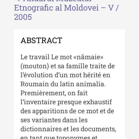
Etnografic al Moldovei – V /
Revista "Cercetări istorice" - XLIII
2005
- 2024
Revista "Cercetări istorice" - XLII -
2023
ABSTRACT
Indexul Complet
Le travail Le mot «nămaie»
Buletinul ”Ioan Neculce” al Muzeului
(mouton) et sa famille traite de
de Istorie a Moldovei
l’évolution d’un mot hérité en
Roumain du latin animalia.
Buletinul ”Ioan Neculce” al
Muzeului de Istorie a Moldovei -
Premièrement, on fait
XXIV / 2018
l’inventaire presque exhaustif
des apparitions de ce mot et de
Buletinul ”Ioan Neculce” al
Muzeului de Istorie a Moldovei -
ses variantes dans les
XXIII / 2017
dictionnaires et les documents,
Buletinul ”Ioan Neculce” al
en tant que toponymes et