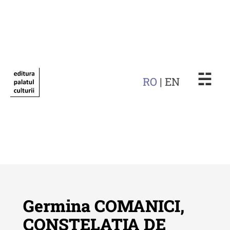
☵
RO
| EN
Germina COMANICI,
CONSTELAŢIA DE