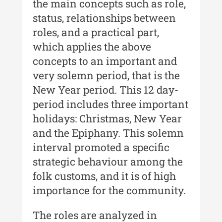
the main concepts such as role,
Buletinul ”Ioan Neculce” al
status, relationships between
Muzeului de Istorie a Moldovei -
XXIII / 2017
roles, and a practical part,
which applies the above
Buletinul ”Ioan Neculce” al
concepts to an important and
Muzeului de Istorie a Moldovei -
XXII / 2016
very solemn period, that is the
New Year period. This 12 day-
Indexul Complet
period includes three important
holidays: Christmas, New Year
Anuarul Muzeului Etnografic al
Moldovei
and the Epiphany. This solemn
interval promoted a specific
Anuarul Muzeului Etnografic al
strategic behaviour among the
Moldovei - XXII / 2022
folk customs, and it is of high
Anuarul Muzeului Etnografic al
importance for the community.
Moldovei - XXI / 2021
Anuarul Muzeului Etnografic al
The roles are analyzed in