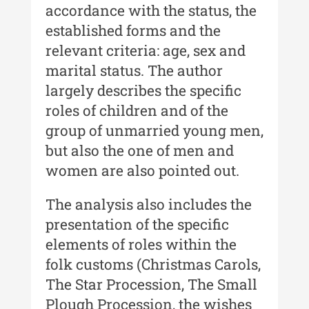
Moldovei - XX / 2020
accordance with the status, the
established forms and the
Indexul Complet
relevant criteria: age, sex and
marital status. The author
Buletinul Muzeului Științei și
Tehnicii ”Ștefan Procopiu”
largely describes the specific
roles of children and of the
Buletinul Muzeului Științei și
group of unmarried young men,
Tehnicii ”Ștefan Procopiu” - An
XV / Nr. 15 / 2021
but also the one of men and
women are also pointed out.
Buletinul Muzeului Științei și
Tehnicii ”Ștefan Procopiu” - An
The analysis also includes the
XIV / Nr. 14 / 2020
presentation of the specific
Buletinul Muzeului Științei și
elements of roles within the
Tehnicii ”Ștefan Procopiu” - An
XII / Nr. 13 / 2019
folk customs (Christmas Carols,
The Star Procession, The Small
Indexul Complet
Plough Procession, the wishes