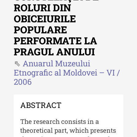
ROLURI DIN
Revista "Cercetări istorice"
OBICEIURILE
Revista "Cercetări istorice" - XLIV
POPULARE
- 2025
PERFORMATE LA
Revista "Cercetări istorice" - XLIII
- 2024
PRAGUL ANULUI
Revista "Cercetări istorice" - XLII -
Anuarul Muzeului
2023
Etnografic al Moldovei – VI /
Indexul Complet
2006
Buletinul ”Ioan Neculce” al Muzeului
de Istorie a Moldovei
ABSTRACT
Buletinul ”Ioan Neculce” al
The research consists in a
Muzeului de Istorie a Moldovei -
XXIV / 2018
theoretical part, which presents