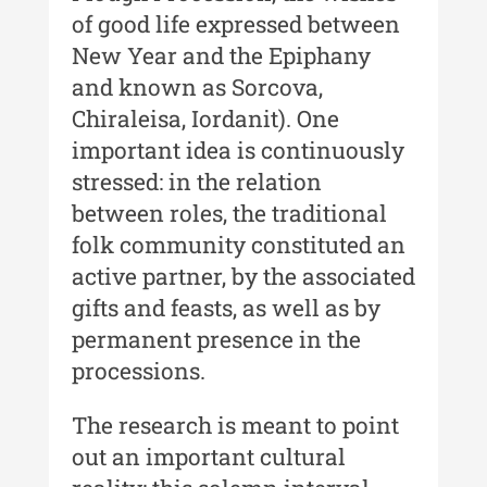
of good life expressed between
Buletinul Centrului de Cercetare și
New Year and the Epiphany
Conservare-Restaurare a
Patrimoniului
and known as Sorcova,
Chiraleisa, Iordanit). One
Buletinul Centrului de Cercetare
important idea is continuously
și Conservare-Restaurare a
Patrimoniului - 2021
stressed: in the relation
between roles, the traditional
Buletinul Centrului de Cercetare
și Conservare-Restaurare a
folk community constituted an
Patrimoniului - 2020
active partner, by the associated
gifts and feasts, as well as by
Buletinul Centrului de Cercetare
și Conservare-Restaurare a
permanent presence in the
Patrimoniului - 2019
processions.
Indexul Complet
The research is meant to point
out an important cultural
MediCult - Revista de mediere