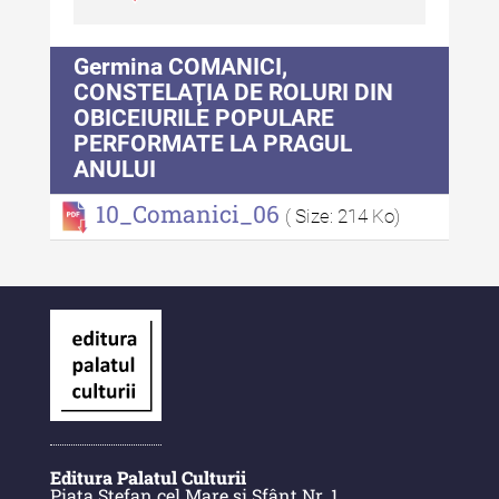
Alte publicatii, cataloage, volume de
Germina COMANICI,
autor
CONSTELAŢIA DE ROLURI DIN
OBICEIURILE POPULARE
Indexul Complet
PERFORMATE LA PRAGUL
ANULUI
Informații Utile
10_Comanici_06
( Size: 214 Ko)
Despre Editură
Contact
Indexul Publicațiilor
Editura Palatul Culturii
Piața Ștefan cel Mare și Sfânt Nr. 1