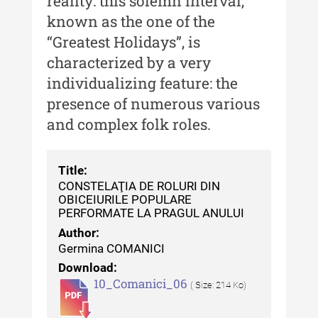
reality: this solemn interval,
culturală
known as the one of the
MediCult - Revista de mediere
“Greatest Holidays”, is
culturală IV (2025)
characterized by a very
MediCult - Revista de mediere
individualizing feature: the
culturală III (2024)
presence of numerous various
MediCult - Revista de mediere
and complex folk roles.
culturală II (2023)
Indexul Complet
Title:
CONSTELAŢIA DE ROLURI DIN
OBICEIURILE POPULARE
Acta Pangratia
PERFORMATE LA PRAGUL ANULUI
Acta Pangratia I (2023)
Author:
Germina COMANICI
Acta Pangratia II (2024)
Download:
10_Comanici_06
Acta Pangratia III (2025)
( Size: 214 Ko)
Indexul Complet