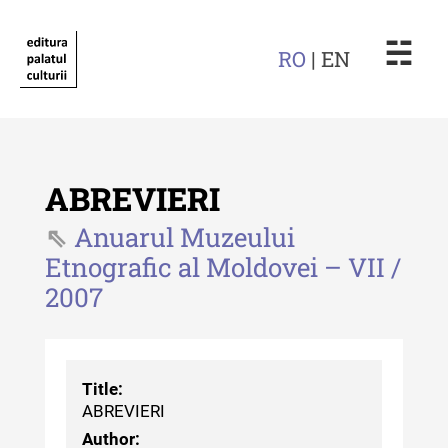
☵
RO
| EN
ABREVIERI
Anuarul Muzeului
Etnografic al Moldovei – VII /
Revista "Cercetări istorice"
2007
Revista "Cercetări istorice" - XLIV
- 2025
Revista "Cercetări istorice" - XLIII
Title:
- 2024
ABREVIERI
Revista "Cercetări istorice" - XLII -
Author: