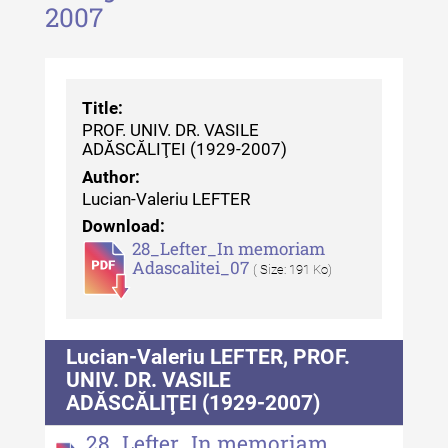
2007
Revista "Cercetări istorice" - XLII -
2023
Indexul Complet
Title:
PROF. UNIV. DR. VASILE
Buletinul ”Ioan Neculce” al Muzeului
ADĂSCĂLIŢEI (1929-2007)
de Istorie a Moldovei
Author:
Buletinul ”Ioan Neculce” al
Lucian-Valeriu LEFTER
Muzeului de Istorie a Moldovei -
Download:
XXIV / 2018
28_Lefter_In memoriam
Adascalitei_07
( Size: 191 Ko)
Buletinul ”Ioan Neculce” al
Muzeului de Istorie a Moldovei -
XXIII / 2017
Lucian-Valeriu LEFTER, PROF.
Buletinul ”Ioan Neculce” al
UNIV. DR. VASILE
Muzeului de Istorie a Moldovei -
ADĂSCĂLIŢEI (1929-2007)
XXII / 2016
28_Lefter_In memoriam