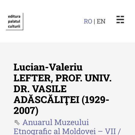
☵
RO
| EN
Lucian-Valeriu
LEFTER, PROF. UNIV.
DR. VASILE
Revista "Cercetări istorice"
ADĂSCĂLIŢEI (1929-
Revista "Cercetări istorice" - XLIV
2007)
- 2025
Anuarul Muzeului
Revista "Cercetări istorice" - XLIII
- 2024
Etnografic al Moldovei – VII /