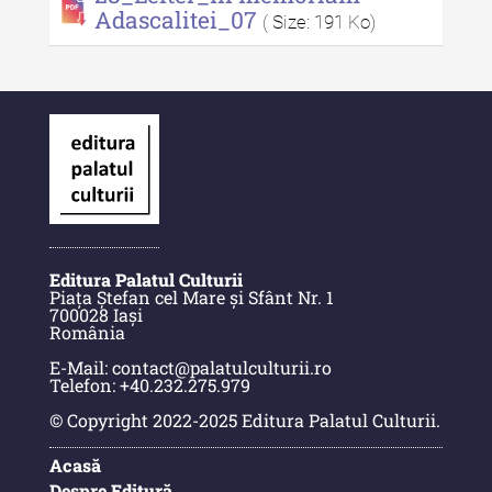
Indexul Complet
Adascalitei_07
( Size: 191 Ko)
Anuarul Muzeului Etnografic al
Moldovei
Anuarul Muzeului Etnografic al
Moldovei - XXII / 2022
Anuarul Muzeului Etnografic al
Moldovei - XXI / 2021
Anuarul Muzeului Etnografic al
Editura Palatul Culturii
Piața Ștefan cel Mare și Sfânt Nr. 1
Moldovei - XX / 2020
700028 Iași
România
Indexul Complet
E-Mail: contact@palatulculturii.ro
Telefon: +40.232.275.979
Buletinul Muzeului Științei și
© Copyright 2022-2025 Editura Palatul Culturii.
Tehnicii ”Ștefan Procopiu”
Acasă
Buletinul Muzeului Științei și
Despre Editură