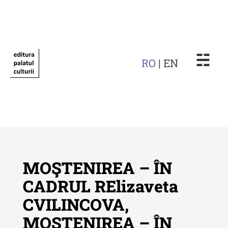
☵
RO
| EN
MOŞTENIREA – ÎN
CADRUL RElizaveta
CVILINCOVA,
Revista "Cercetări istorice"
MOŞTENIREA – ÎN