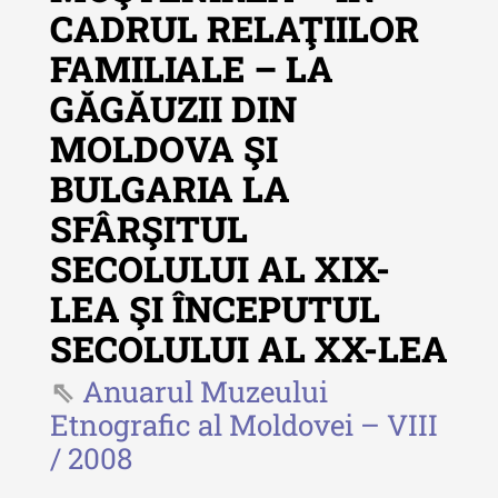
Revista "Cercetări istorice" - XLIV
CADRUL RELAŢIILOR
- 2025
FAMILIALE – LA
Revista "Cercetări istorice" - XLIII
- 2024
GĂGĂUZII DIN
Revista "Cercetări istorice" - XLII -
MOLDOVA ŞI
2023
BULGARIA LA
Indexul Complet
SFÂRŞITUL
SECOLULUI AL XIX-
Buletinul ”Ioan Neculce” al Muzeului
de Istorie a Moldovei
LEA ŞI ÎNCEPUTUL
SECOLULUI AL XX-LEA
Buletinul ”Ioan Neculce” al
Muzeului de Istorie a Moldovei -
Anuarul Muzeului
XXIV / 2018
Etnografic al Moldovei – VIII
Buletinul ”Ioan Neculce” al
/ 2008
Muzeului de Istorie a Moldovei -
XXIII / 2017