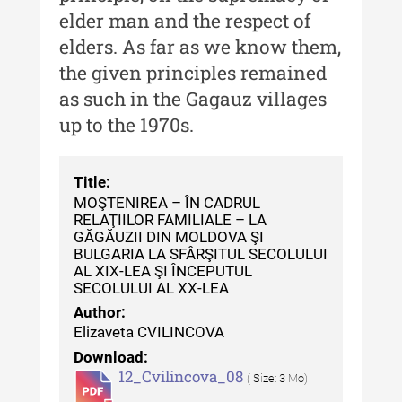
elder man and the respect of
Buletinul Muzeului Științei și
elders. As far as we know them,
Tehnicii ”Ștefan Procopiu”
the given principles remained
Buletinul Muzeului Științei și
as such in the Gagauz villages
Tehnicii ”Ștefan Procopiu” - An
up to the 1970s.
XV / Nr. 15 / 2021
Buletinul Muzeului Științei și
Tehnicii ”Ștefan Procopiu” - An
Title:
XIV / Nr. 14 / 2020
MOŞTENIREA – ÎN CADRUL
RELAŢIILOR FAMILIALE – LA
Buletinul Muzeului Științei și
GĂGĂUZII DIN MOLDOVA ŞI
Tehnicii ”Ștefan Procopiu” - An
BULGARIA LA SFÂRŞITUL SECOLULUI
AL XIX-LEA ŞI ÎNCEPUTUL
XII / Nr. 13 / 2019
SECOLULUI AL XX-LEA
Indexul Complet
Author:
Elizaveta CVILINCOVA
Download:
Buletinul Centrului de Cercetare și
12_Cvilincova_08
( Size: 3 Mo)
Conservare-Restaurare a