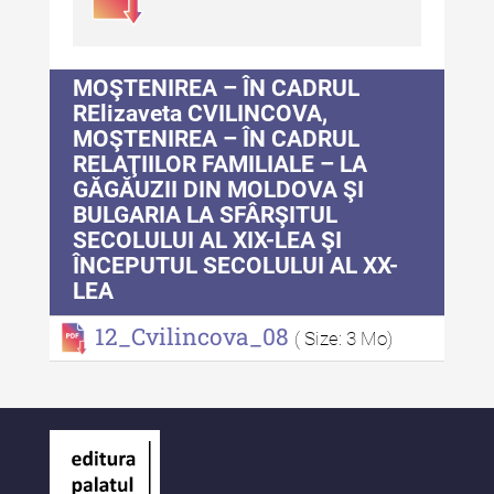
Patrimoniului
Buletinul Centrului de Cercetare
și Conservare-Restaurare a
MOŞTENIREA – ÎN CADRUL
Patrimoniului - 2021
RElizaveta CVILINCOVA,
MOŞTENIREA – ÎN CADRUL
Buletinul Centrului de Cercetare
RELAŢIILOR FAMILIALE – LA
și Conservare-Restaurare a
GĂGĂUZII DIN MOLDOVA ŞI
Patrimoniului - 2020
BULGARIA LA SFÂRŞITUL
Buletinul Centrului de Cercetare
SECOLULUI AL XIX-LEA ŞI
și Conservare-Restaurare a
ÎNCEPUTUL SECOLULUI AL XX-
Patrimoniului - 2019
LEA
Indexul Complet
12_Cvilincova_08
( Size: 3 Mo)
MediCult - Revista de mediere
culturală
MediCult - Revista de mediere
culturală IV (2025)