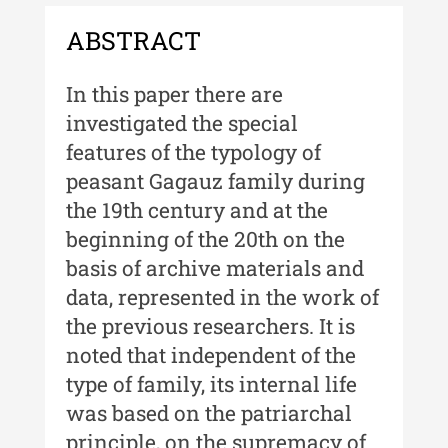
Buletinul ”Ioan Neculce” al
ABSTRACT
Muzeului de Istorie a Moldovei -
XXII / 2016
In this paper there are
Indexul Complet
investigated the special
features of the typology of
Anuarul Muzeului Etnografic al
peasant Gagauz family during
Moldovei
the 19th century and at the
Anuarul Muzeului Etnografic al
beginning of the 20th on the
Moldovei - XXII / 2022
basis of archive materials and
data, represented in the work of
Anuarul Muzeului Etnografic al
Moldovei - XXI / 2021
the previous researchers. It is
noted that independent of the
Anuarul Muzeului Etnografic al
Moldovei - XX / 2020
type of family, its internal life
was based on the patriarchal
Indexul Complet
principle, on the supremacy of