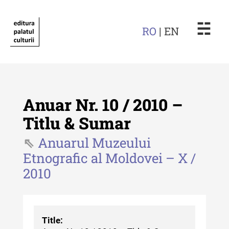
☵
RO
| EN
Anuar Nr. 10 / 2010 –
Titlu & Sumar
Anuarul Muzeului
Revista "Cercetări istorice"
Etnografic al Moldovei – X /
Revista "Cercetări istorice" - XLIV
2010
- 2025
Revista "Cercetări istorice" - XLIII
- 2024
Title:
Revista "Cercetări istorice" - XLII -