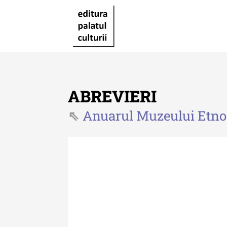
ABREVIERI
Anuarul Muzeului Etnogr
Revista "Cercetări istorice"
Revista "Cercetări istorice"
XLIV - 2025
Revista "Cercetări istorice"
XLIII - 2024