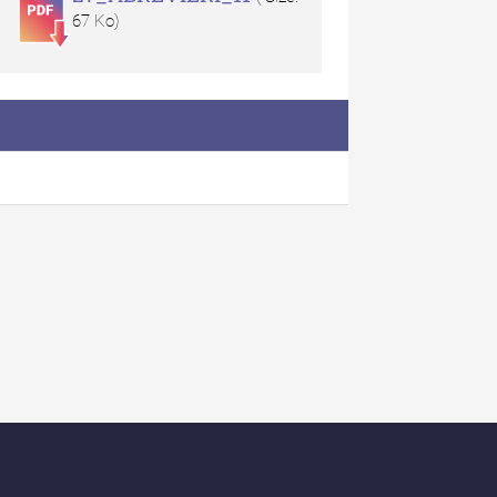
67 Ko)
uarul Muzeului Etnografic
 Moldovei - XX / 2020
dexul Complet
iCult - Revista de mediere
turală
diCult - Revista de
diere culturală IV (2025)
diCult - Revista de
diere culturală III (2024)