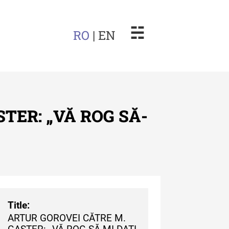
☵
RO
| EN
STER: „VĂ ROG SĂ-
arul Muzeului Etnografic al
dovei
uarul Muzeului Etnografic
 Moldovei - XXII / 2022
Title:
ARTUR GOROVEI CĂTRE M.
uarul Muzeului Etnografic