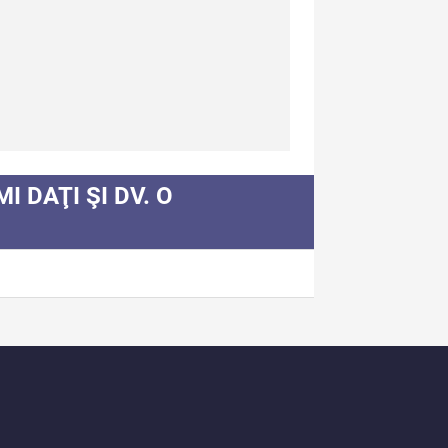
diere culturală III (2024)
diCult - Revista de
diere culturală II (2023)
dexul Complet
I DAŢI ŞI DV. O
rmații Utile
spre Editură