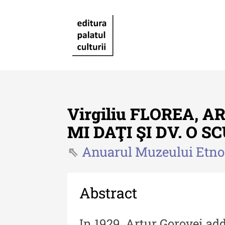
Virgiliu FLOREA, 
MI DAŢI ŞI DV. O 
Anuarul Muzeului Etnogr
Revista "Cercetări istorice"
Revista "Cercetări istorice"
XLIV - 2025
Abstract
Revista "Cercetări istorice"
In 1929, Artur Gorovei add