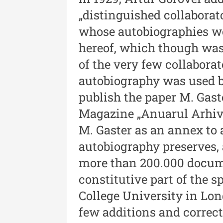
XLIII - 2024
„distinguished collaborat
Revista "Cercetări istorice"
whose autobiographies we
XLII - 2023
hereof, which though was
Indexul Complet
of the very few collabora
autobiography was used b
publish the paper M. Gast
Magazine „Anuarul Arhivei
M. Gaster as an annex to a
autobiography preserves, a
Buletinul Muzeului Științei și
Tehnicii ”Ștefan Procopiu”
more than 200.000 docum
constitutive part of the sp
Buletinul Muzeului Științe
și Tehnicii ”Ștefan Procop
College University in Lon
- An XV / Nr. 15 / 2021
few additions and correctio