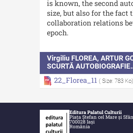
is known, the second auto
Buletinul Muzeului Științe
și Tehnicii ”Ștefan Procop
size, but also for the fact 
- An XIV / Nr. 14 / 2020
collaboration relations be
epoch.
Buletinul Muzeului Științe
și Tehnicii ”Ștefan Procop
- An XII / Nr. 13 / 2019
Virgiliu FLOREA, ARTUR 
Indexul Complet
SCURTĂ AUTOBIOGRAFIE
22_Florea_11
( Size: 783 Ko
Editura Palatul Culturii
Acta Pangratia
Piața Ștefan cel Mare și Sfân
700028 Iași
România
Acta Pangratia I (2023)