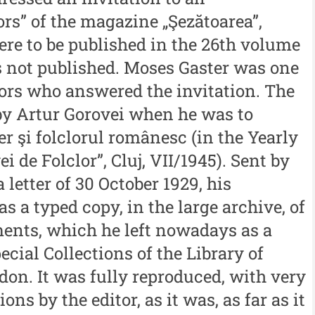
Buletinul ”Ioan Neculce” al
al
ors” of the magazine „Şezătoarea”,
 -
Muzeului de Istorie a
re to be published in the 26th volume
An
Moldovei - XXIII / 2017
 not published. Moses Gaster was one
al
Buletinul ”Ioan Neculce” al
tors who answered the invitation. The
In
Muzeului de Istorie a
y Artur Gorovei when he was to
Moldovei - XXII / 2016
er şi folclorul românesc (in the Yearly
 de Folclor”, Cluj, VII/1945). Sent by
Indexul Complet
 letter of 30 October 1929, his
s a typed copy, in the large archive, of
Buletinul Centrului de Cercetare și
Med
Conservare-Restaurare a
cul
ents, which he left nowadays as a
Patrimoniului
ecial Collections of the Library of
i
Me
Buletinul Centrului de
iu”
me
don. It was fully reproduced, with very
Cercetare și Conservare-
ns by the editor, as it was, as far as it
Me
Restaurare a Patrimoniului -