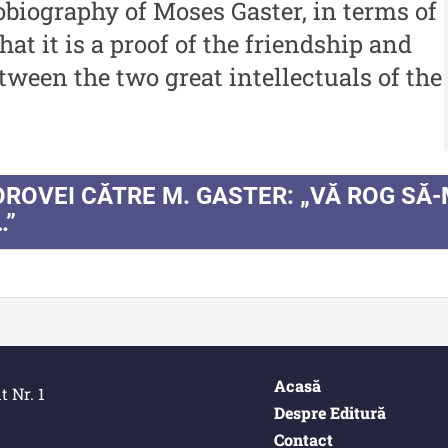
biography of Moses Gaster, in terms of
i
me
2021
iu”
that it is a proof of the friendship and
Me
Buletinul Centrului de
tween the two great intellectuals of the
me
Cercetare și Conservare-
i
Restaurare a Patrimoniului -
In
iu”
2020
Buletinul Centrului de
GOROVEI CĂTRE M. GASTER: „VĂ ROG SĂ-M
Cercetare și Conservare-
…”
Restaurare a Patrimoniului -
)
2019
Indexul Complet
Acasă
Alte publicatii, cataloage, volume de
Info
t Nr. 1
autor
Despre Editură
De
Contact