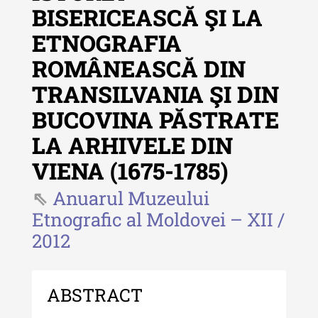
BISERICEASCĂ ŞI LA
- 2025
ETNOGRAFIA
Revista "Cercetări istorice" - XLIII
- 2024
ROMÂNEASCĂ DIN
Revista "Cercetări istorice" - XLII -
TRANSILVANIA ŞI DIN
2023
BUCOVINA PĂSTRATE
Indexul Complet
LA ARHIVELE DIN
VIENA (1675-1785)
Buletinul ”Ioan Neculce” al Muzeului
de Istorie a Moldovei
Anuarul Muzeului
Etnografic al Moldovei – XII /
Buletinul ”Ioan Neculce” al
Muzeului de Istorie a Moldovei -
2012
XXIV / 2018
Buletinul ”Ioan Neculce” al
ABSTRACT
Muzeului de Istorie a Moldovei -
XXIII / 2017