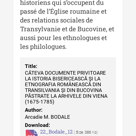
historiens qui s’occupent du
Buletinul Muzeului Științei și
passé de l’Église roumaine et
Tehnicii ”Ștefan Procopiu”
des relations sociales de
Buletinul Muzeului Științei și
Transylvanie et de Bucovine, et
Tehnicii ”Ștefan Procopiu” - An
aussi pour les ethnologues et
XV / Nr. 15 / 2021
les philologues.
Buletinul Muzeului Științei și
Tehnicii ”Ștefan Procopiu” - An
Title:
XIV / Nr. 14 / 2020
CÂTEVA DOCUMENTE PRIVITOARE
Buletinul Muzeului Științei și
LA ISTORIA BISERICEASCĂ ŞI LA
ETNOGRAFIA ROMÂNEASCĂ DIN
Tehnicii ”Ștefan Procopiu” - An
TRANSILVANIA ŞI DIN BUCOVINA
XII / Nr. 13 / 2019
PĂSTRATE LA ARHIVELE DIN VIENA
(1675-1785)
Indexul Complet
Author:
Arcadie M. BODALE
Buletinul Centrului de Cercetare și
Download:
Conservare-Restaurare a
22_Bodale_12
( Size: 386 Ko)