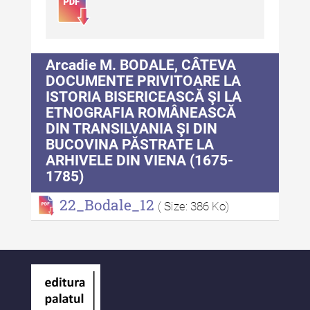
Patrimoniului
Buletinul Centrului de Cercetare
și Conservare-Restaurare a
Patrimoniului - 2021
Arcadie M. BODALE, CÂTEVA
DOCUMENTE PRIVITOARE LA
Buletinul Centrului de Cercetare
ISTORIA BISERICEASCĂ ŞI LA
și Conservare-Restaurare a
ETNOGRAFIA ROMÂNEASCĂ
Patrimoniului - 2020
DIN TRANSILVANIA ŞI DIN
BUCOVINA PĂSTRATE LA
Buletinul Centrului de Cercetare
ARHIVELE DIN VIENA (1675-
și Conservare-Restaurare a
1785)
Patrimoniului - 2019
22_Bodale_12
Indexul Complet
( Size: 386 Ko)
MediCult - Revista de mediere
culturală
MediCult - Revista de mediere
culturală IV (2025)