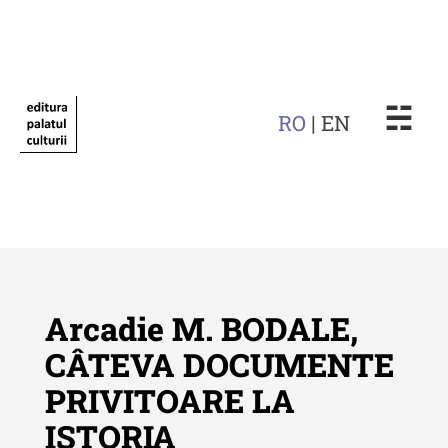
☵
RO
| EN
Arcadie M. BODALE,
CÂTEVA DOCUMENTE
PRIVITOARE LA
Revista "Cercetări istorice"
ISTORIA
Revista "Cercetări istorice" - XLIV