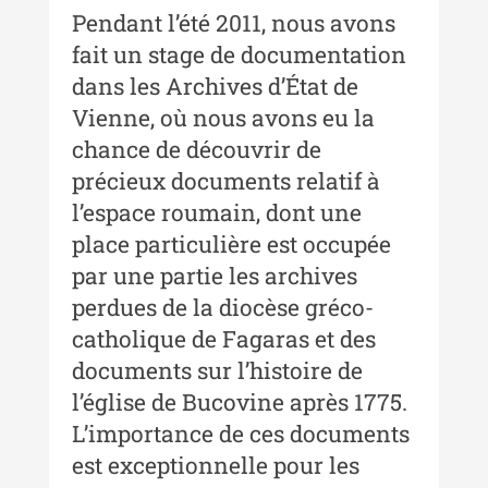
Pendant l’été 2011, nous avons
Buletinul ”Ioan Neculce” al
fait un stage de documentation
Muzeului de Istorie a Moldovei -
XXII / 2016
dans les Archives d’État de
Vienne, où nous avons eu la
Indexul Complet
chance de découvrir de
précieux documents relatif à
Anuarul Muzeului Etnografic al
Moldovei
l’espace roumain, dont une
place particulière est occupée
Anuarul Muzeului Etnografic al
par une partie les archives
Moldovei - XXII / 2022
perdues de la diocèse gréco-
Anuarul Muzeului Etnografic al
catholique de Fagaras et des
Moldovei - XXI / 2021
documents sur l’histoire de
Anuarul Muzeului Etnografic al
l’église de Bucovine après 1775.
Moldovei - XX / 2020
L’importance de ces documents
Indexul Complet
est exceptionnelle pour les