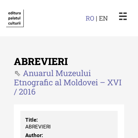
☵
RO
| EN
ABREVIERI
Anuarul Muzeului
Etnografic al Moldovei – XVI
Revista "Cercetări istorice"
/ 2016
Revista "Cercetări istorice" - XLIV
- 2025
Revista "Cercetări istorice" - XLIII
Title:
- 2024
ABREVIERI
Revista "Cercetări istorice" - XLII -
Author: