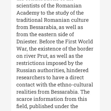
scientists of the Romanian
Buletinul ”Ioan Neculce” al
Academy to the study of the
Muzeului de Istorie a Moldovei -
XXIII / 2017
traditional Romanian culture
from Bessarabia, as well as
Buletinul ”Ioan Neculce” al
from the eastern side of
Muzeului de Istorie a Moldovei -
XXII / 2016
Dniester. Before the First World
War, the existence of the border
Indexul Complet
on river Prut, as well as the
restrictions imposed by the
Anuarul Muzeului Etnografic al
Moldovei
Russian authorities, hindered
researchers to have a direct
Anuarul Muzeului Etnografic al
contact with the ethno-cultural
Moldovei - XXII / 2022
realities from Bessarabia. The
Anuarul Muzeului Etnografic al
scarce information from this
Moldovei - XXI / 2021
field, published under the
Anuarul Muzeului Etnografic al