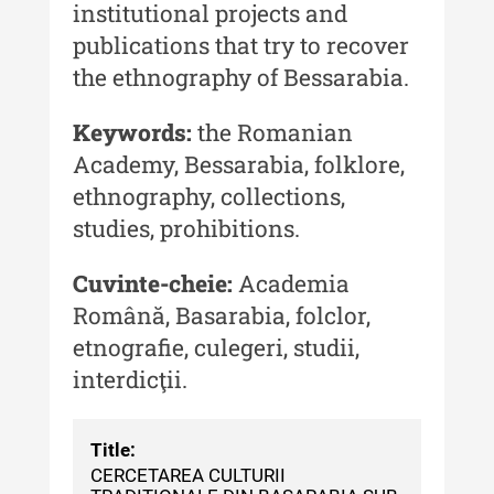
institutional projects and
culturală
publications that try to recover
MediCult - Revista de mediere
the ethnography of Bessarabia.
culturală IV (2025)
Keywords:
the Romanian
MediCult - Revista de mediere
culturală III (2024)
Academy, Bessarabia, folklore,
ethnography, collections,
MediCult - Revista de mediere
culturală II (2023)
studies, prohibitions.
Indexul Complet
Cuvinte-cheie:
Academia
Română, Basarabia, folclor,
Acta Pangratia
etnografie, culegeri, studii,
interdicţii.
Acta Pangratia I (2023)
Acta Pangratia II (2024)
Title:
Acta Pangratia III (2025)
CERCETAREA CULTURII