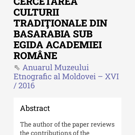
CERCETAREA
CULTURII
Revista "Cercetări istorice"
TRADIŢIONALE DIN
Revista "Cercetări istorice" - XLIV
BASARABIA SUB
- 2025
EGIDA ACADEMIEI
Revista "Cercetări istorice" - XLIII
- 2024
ROMÂNE
Revista "Cercetări istorice" - XLII -
Anuarul Muzeului
2023
Etnografic al Moldovei – XVI
Indexul Complet
/ 2016
Buletinul ”Ioan Neculce” al Muzeului
de Istorie a Moldovei
Abstract
Buletinul ”Ioan Neculce” al
The author of the paper reviews
Muzeului de Istorie a Moldovei -
XXIV / 2018
the contributions of the