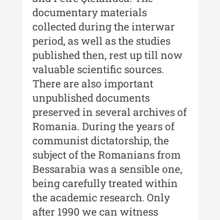
documentary materials
Buletinul Centrului de Cercetare și
collected during the interwar
Conservare-Restaurare a
period, as well as the studies
Patrimoniului
published then, rest up till now
Buletinul Centrului de Cercetare
valuable scientific sources.
și Conservare-Restaurare a
There are also important
Patrimoniului - 2021
unpublished documents
Buletinul Centrului de Cercetare
preserved in several archives of
și Conservare-Restaurare a
Romania. During the years of
Patrimoniului - 2020
communist dictatorship, the
Buletinul Centrului de Cercetare
subject of the Romanians from
și Conservare-Restaurare a
Bessarabia was a sensible one,
Patrimoniului - 2019
being carefully treated within
Indexul Complet
the academic research. Only
after 1990 we can witness
MediCult - Revista de mediere