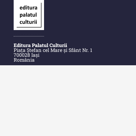
Editura Palatul Culturii
Piața Ștefan cel Mare și Sfânt Nr. 1
700028 Iași
România
E-Mail: contact@palatulculturii.ro
Telefon: +40.232.275.979
© Copyright 2022-2025 Editura Palatul Culturii.
Acasă
Despre Editură
Contact
Indexul Publicațiilor