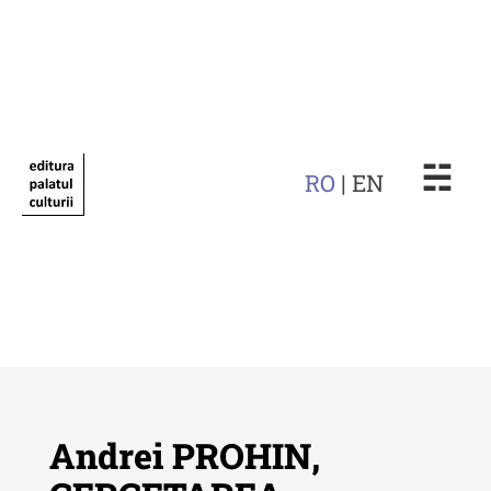
☵
RO
| EN
Andrei PROHIN,