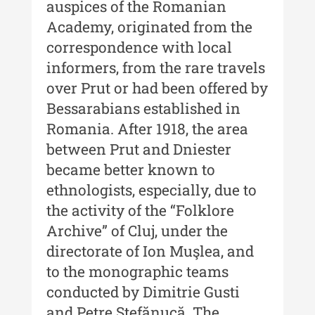
auspices of the Romanian
Moldovei - XX / 2020
Academy, originated from the
Indexul Complet
correspondence with local
informers, from the rare travels
Buletinul Muzeului Științei și
over Prut or had been offered by
Tehnicii ”Ștefan Procopiu”
Bessarabians established in
Buletinul Muzeului Științei și
Romania. After 1918, the area
Tehnicii ”Ștefan Procopiu” - An
between Prut and Dniester
XV / Nr. 15 / 2021
became better known to
Buletinul Muzeului Științei și
ethnologists, especially, due to
Tehnicii ”Ștefan Procopiu” - An
the activity of the “Folklore
XIV / Nr. 14 / 2020
Archive” of Cluj, under the
Buletinul Muzeului Științei și
directorate of Ion Muşlea, and
Tehnicii ”Ștefan Procopiu” - An
to the monographic teams
XII / Nr. 13 / 2019
conducted by Dimitrie Gusti
Indexul Complet
and Petre Ştefănucă. The