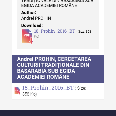
TRADIŢIONALE DIN BASARABIA SUB
Indexul Complet
EGIDA ACADEMIEI ROMÂNE
Author:
Alte publicatii, cataloage, volume de
Andrei PROHIN
autor
Download:
18_Prohin_2016_BT
( Size: 358
Indexul Complet
Ko)
Informații Utile
Andrei PROHIN, CERCETAREA
Despre Editură
CULTURII TRADIŢIONALE DIN
Contact
BASARABIA SUB EGIDA
ACADEMIEI ROMÂNE
Indexul Publicațiilor
18_Prohin_2016_BT
( Size:
358 Ko)