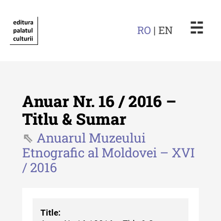
☵
RO
| EN
Anuar Nr. 16 / 2016 –
Titlu & Sumar
Anuarul Muzeului
Revista "Cercetări istorice"
Etnografic al Moldovei – XVI
Revista "Cercetări istorice" - XLIV
/ 2016
- 2025
Revista "Cercetări istorice" - XLIII
- 2024
Title:
Revista "Cercetări istorice" - XLII -