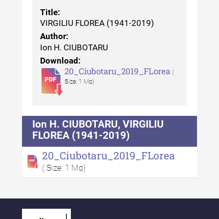
Revista "Cercetări istorice" - XLII -
2023
Title:
VIRGILIU FLOREA (1941-2019)
Indexul Complet
Author:
Ion H. CIUBOTARU
Buletinul ”Ioan Neculce” al Muzeului
Download:
de Istorie a Moldovei
20_Ciubotaru_2019_FLorea
(
Size: 1 Mo)
Buletinul ”Ioan Neculce” al
Muzeului de Istorie a Moldovei -
XXIV / 2018
Ion H. CIUBOTARU, VIRGILIU
Buletinul ”Ioan Neculce” al
FLOREA (1941-2019)
Muzeului de Istorie a Moldovei -
20_Ciubotaru_2019_FLorea
XXIII / 2017
( Size: 1 Mo)
Buletinul ”Ioan Neculce” al
Muzeului de Istorie a Moldovei -
XXII / 2016
Indexul Complet