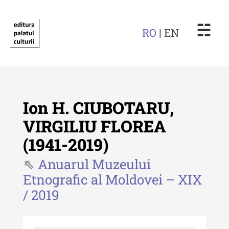
☵
RO
| EN
Ion H. CIUBOTARU,
VIRGILIU FLOREA
(1941-2019)
Revista "Cercetări istorice"
Anuarul Muzeului
Revista "Cercetări istorice" - XLIV
Etnografic al Moldovei – XIX
- 2025
/ 2019
Revista "Cercetări istorice" - XLIII
- 2024