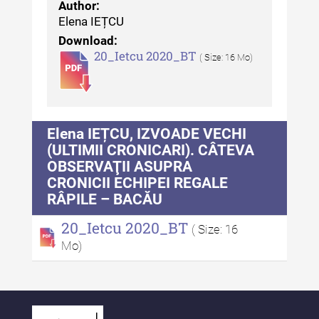
Indexul Complet
Author:
Elena IEȚCU
Download:
Alte publicatii, cataloage, volume de
20_Ietcu 2020_BT
( Size: 16 Mo)
autor
Indexul Complet
Elena IEȚCU, IZVOADE VECHI
Informații Utile
(ULTIMII CRONICARI). CÂTEVA
Despre Editură
OBSERVAŢII ASUPRA
CRONICII ECHIPEI REGALE
Contact
RÂPILE – BACĂU
Indexul Publicațiilor
20_Ietcu 2020_BT
( Size: 16
Mo)