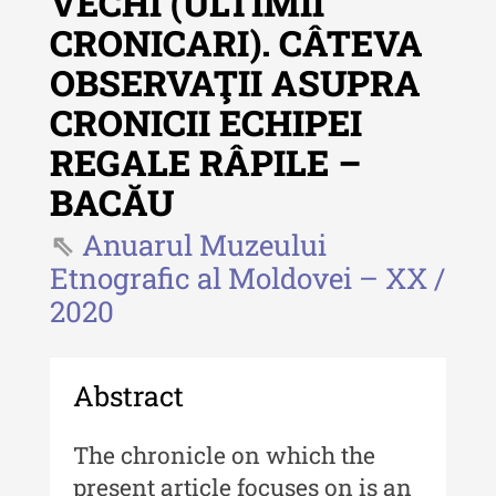
VECHI (ULTIMII
CRONICARI). CÂTEVA
Revista "Cercetări istorice"
OBSERVAŢII ASUPRA
Revista "Cercetări istorice" - XLIV
CRONICII ECHIPEI
- 2025
REGALE RÂPILE –
Revista "Cercetări istorice" - XLIII
- 2024
BACĂU
Revista "Cercetări istorice" - XLII -
Anuarul Muzeului
2023
Etnografic al Moldovei – XX /
Indexul Complet
2020
Buletinul ”Ioan Neculce” al Muzeului
de Istorie a Moldovei
Abstract
Buletinul ”Ioan Neculce” al
The chronicle on which the
Muzeului de Istorie a Moldovei -
XXIV / 2018
present article focuses on is an