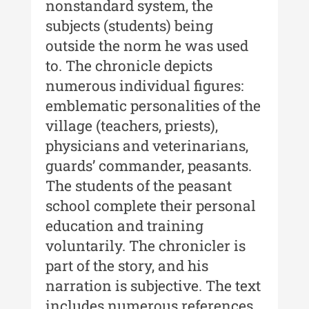
nonstandard system, the
Moldovei - XX / 2020
subjects (students) being
Indexul Complet
outside the norm he was used
to. The chronicle depicts
Buletinul Muzeului Științei și
numerous individual figures:
Tehnicii ”Ștefan Procopiu”
emblematic personalities of the
Buletinul Muzeului Științei și
village (teachers, priests),
Tehnicii ”Ștefan Procopiu” - An
physicians and veterinarians,
XV / Nr. 15 / 2021
guards’ commander, peasants.
Buletinul Muzeului Științei și
The students of the peasant
Tehnicii ”Ștefan Procopiu” - An
school complete their personal
XIV / Nr. 14 / 2020
education and training
Buletinul Muzeului Științei și
voluntarily. The chronicler is
Tehnicii ”Ștefan Procopiu” - An
part of the story, and his
XII / Nr. 13 / 2019
narration is subjective. The text
Indexul Complet
includes numerous references