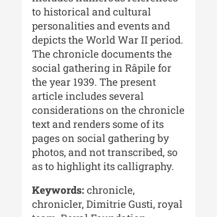
to historical and cultural
Buletinul Centrului de Cercetare și
personalities and events and
Conservare-Restaurare a
depicts the World War II period.
Patrimoniului
The chronicle documents the
Buletinul Centrului de Cercetare
social gathering in Râpile for
și Conservare-Restaurare a
the year 1939. The present
Patrimoniului - 2021
article includes several
Buletinul Centrului de Cercetare
considerations on the chronicle
și Conservare-Restaurare a
text and renders some of its
Patrimoniului - 2020
pages on social gathering by
Buletinul Centrului de Cercetare
photos, and not transcribed, so
și Conservare-Restaurare a
as to highlight its calligraphy.
Patrimoniului - 2019
Indexul Complet
Keywords:
chronicle,
chronicler, Dimitrie Gusti, royal
MediCult - Revista de mediere