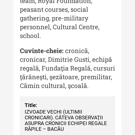
team, Royal Foundation,
culturală
peasant courses, social
MediCult - Revista de mediere
gathering, pre-military
culturală IV (2025)
personnel, Cultural Centre,
school.
MediCult - Revista de mediere
culturală III (2024)
Cuvinte-cheie:
cronică,
MediCult - Revista de mediere
cronicar, Dimitrie Gusti, echipă
culturală II (2023)
regală, Fundaţia Regală, cursuri
Indexul Complet
ţărăneşti, şezătoare, premilitar,
Cămin cultural, şcoală.
Acta Pangratia
Acta Pangratia I (2023)
Title:
IZVOADE VECHI (ULTIMII
Acta Pangratia II (2024)
CRONICARI). CÂTEVA OBSERVAŢII
ASUPRA CRONICII ECHIPEI REGALE
Acta Pangratia III (2025)
RÂPILE – BACĂU