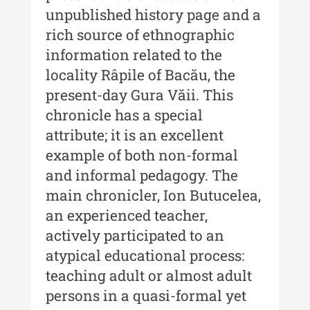
unpublished history page and a
Buletinul ”Ioan Neculce” al
rich source of ethnographic
Muzeului de Istorie a Moldovei -
XXIII / 2017
information related to the
locality Râpile of Bacău, the
Buletinul ”Ioan Neculce” al
present-day Gura Văii. This
Muzeului de Istorie a Moldovei -
XXII / 2016
chronicle has a special
attribute; it is an excellent
Indexul Complet
example of both non-formal
and informal pedagogy. The
Anuarul Muzeului Etnografic al
Moldovei
main chronicler, Ion Butucelea,
an experienced teacher,
Anuarul Muzeului Etnografic al
actively participated to an
Moldovei - XXII / 2022
atypical educational process:
Anuarul Muzeului Etnografic al
teaching adult or almost adult
Moldovei - XXI / 2021
persons in a quasi-formal yet
Anuarul Muzeului Etnografic al