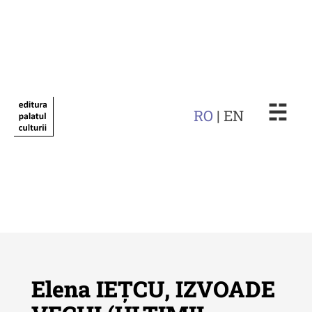
☵
RO
| EN
Elena IEȚCU, IZVOADE