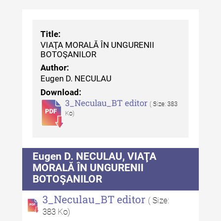
Revista "Cercetări istorice" - XLII -
2023
Title:
Indexul Complet
VIAŢA MORALĂ ÎN UNGURENII
BOTOŞANILOR
Buletinul ”Ioan Neculce” al Muzeului
Author:
de Istorie a Moldovei
Eugen D. NECULAU
Download:
Buletinul ”Ioan Neculce” al
3_Neculau_BT editor
( Size: 383
Muzeului de Istorie a Moldovei -
Ko)
XXIV / 2018
Buletinul ”Ioan Neculce” al
Muzeului de Istorie a Moldovei -
Eugen D. NECULAU, VIAŢA
XXIII / 2017
MORALĂ ÎN UNGURENII
BOTOŞANILOR
Buletinul ”Ioan Neculce” al
Muzeului de Istorie a Moldovei -
3_Neculau_BT editor
( Size:
XXII / 2016
383 Ko)