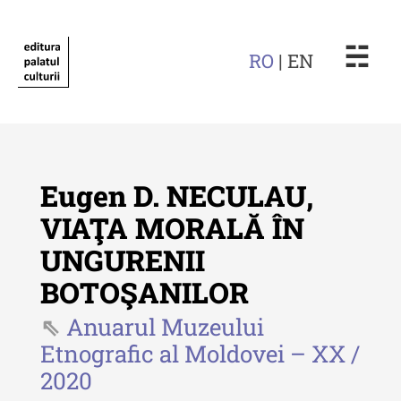
☵
RO
| EN
Eugen D. NECULAU,
VIAŢA MORALĂ ÎN
UNGURENII
Revista "Cercetări istorice"
BOTOŞANILOR
Revista "Cercetări istorice" - XLIV
- 2025
Anuarul Muzeului
Etnografic al Moldovei – XX /
Revista "Cercetări istorice" - XLIII
2020
- 2024