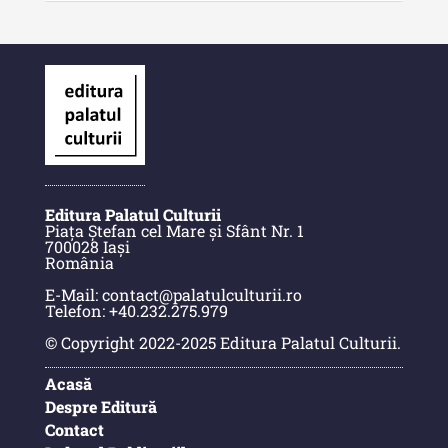
Indexul Complet
Anuarul Muzeului Etnografic al
Moldovei
Anuarul Muzeului Etnografic al
Moldovei - XXII / 2022
Anuarul Muzeului Etnografic al
Moldovei - XXI / 2021
Editura Palatul Culturii
Piața Ștefan cel Mare și Sfânt Nr. 1
Anuarul Muzeului Etnografic al
700028 Iași
România
Moldovei - XX / 2020
E-Mail: contact@palatulculturii.ro
Indexul Complet
Telefon: +40.232.275.979
© Copyright 2022-2025 Editura Palatul Culturii.
Buletinul Muzeului Științei și
Acasă
Tehnicii ”Ștefan Procopiu”
Despre Editură
Buletinul Muzeului Științei și
Contact