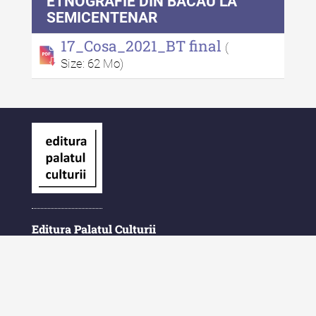
ETNOGRAFIE DIN BACĂU LA
SEMICENTENAR
17_Cosa_2021_BT final
(
Size: 62 Mo)
Editura Palatul Culturii
Piața Ștefan cel Mare și Sfânt Nr. 1
700028 Iași
România
E-Mail: contact@palatulculturii.ro
Telefon: +40.232.275.979