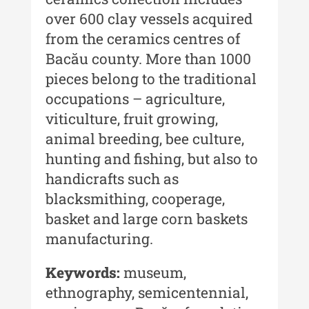
over 600 clay vessels acquired
Acta Pangratia III (2025)
from the ceramics centres of
Indexul Complet
Bacău county. More than 1000
pieces belong to the traditional
Alte publicatii, cataloage, volume de
occupations – agriculture,
autor
viticulture, fruit growing,
Indexul Complet
animal breeding, bee culture,
hunting and fishing, but also to
Informații Utile
handicrafts such as
blacksmithing, cooperage,
Despre Editură
basket and large corn baskets
Contact
manufacturing.
Indexul Publicațiilor
Keywords:
museum,
ethnography, semicentennial,