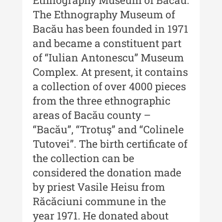
Buletinul ”Ioan Neculce” al
Muzeului de Istorie a Moldovei -
The Ethnography Museum of
XXIV / 2018
Bacău has been founded in 1971
and became a constituent part
Buletinul ”Ioan Neculce” al
Muzeului de Istorie a Moldovei -
of “Iulian Antonescu” Museum
XXIII / 2017
Complex. At present, it contains
Buletinul ”Ioan Neculce” al
a collection of over 4000 pieces
Muzeului de Istorie a Moldovei -
from the three ethnographic
XXII / 2016
areas of Bacău county –
Indexul Complet
“Bacău”, “Trotuş” and “Colinele
Tutovei”. The birth certificate of
Anuarul Muzeului Etnografic al
the collection can be
Moldovei
considered the donation made
by priest Vasile Heisu from
Anuarul Muzeului Etnografic al
Moldovei - XXII / 2022
Răcăciuni commune in the
year 1971. He donated about
Anuarul Muzeului Etnografic al