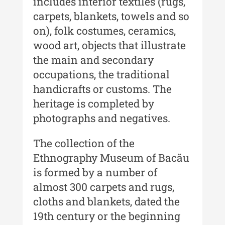
includes interior textiles (rugs,
XII / Nr. 13 / 2019
carpets, blankets, towels and so
Indexul Complet
on), folk costumes, ceramics,
wood art, objects that illustrate
Buletinul Centrului de Cercetare și
the main and secondary
Conservare-Restaurare a
Patrimoniului
occupations, the traditional
handicrafts or customs. The
Buletinul Centrului de Cercetare
heritage is completed by
și Conservare-Restaurare a
Patrimoniului - 2021
photographs and negatives.
Buletinul Centrului de Cercetare
The collection of the
și Conservare-Restaurare a
Ethnography Museum of Bacău
Patrimoniului - 2020
is formed by a number of
Buletinul Centrului de Cercetare
almost 300 carpets and rugs,
și Conservare-Restaurare a
cloths and blankets, dated the
Patrimoniului - 2019
19th century or the beginning
Indexul Complet