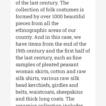
of the last century. The
collection of folk costumes is
MediCult - Revista de mediere
formed by over 1000 beautiful
culturală
pieces from all the
MediCult - Revista de mediere
ethnographic areas of our
culturală IV (2025)
county. And in this case, we
MediCult - Revista de mediere
have items from the end of the
culturală III (2024)
19th century and the first half of
MediCult - Revista de mediere
the last century, such as fine
culturală II (2023)
samples of pleated peasant
woman skirts, cotton and raw
Indexul Complet
silk shirts, various raw silk
head kerchiefs, girdles and
Acta Pangratia
belts, waistcoats, sheepskins
Acta Pangratia I (2023)
and thick long coats. The
Acta Pangratia II (2024)
ceramics collection includes