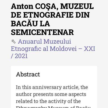
Anton COŞA, MUZEUL
DE ETNOGRAFIE DIN
BACĂU LA
Revista "Cercetări istorice"
SEMICENTENAR
Revista "Cercetări istorice" - XLIV
- 2025
Anuarul Muzeului
Etnografic al Moldovei – XXI
Revista "Cercetări istorice" - XLIII
/ 2021
- 2024
Revista "Cercetări istorice" - XLII -
2023
Abstract
Indexul Complet
In this anniversary article, the
Buletinul ”Ioan Neculce” al Muzeului
author presents some aspects
de Istorie a Moldovei
related to the activity of the
Ethnography Museum of Bacău.