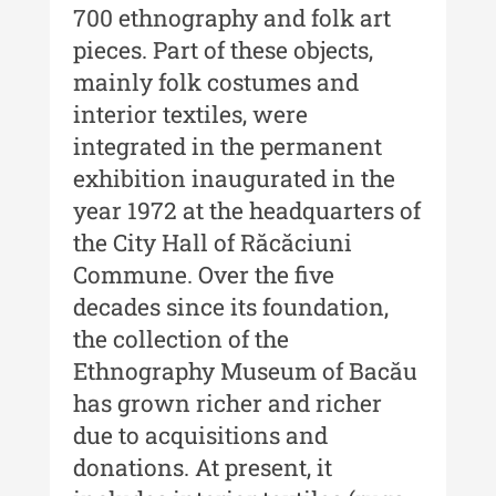
Moldovei - XXI / 2021
700 ethnography and folk art
pieces. Part of these objects,
Anuarul Muzeului Etnografic al
mainly folk costumes and
Moldovei - XX / 2020
interior textiles, were
Indexul Complet
integrated in the permanent
exhibition inaugurated in the
Buletinul Muzeului Științei și
year 1972 at the headquarters of
Tehnicii ”Ștefan Procopiu”
the City Hall of Răcăciuni
Buletinul Muzeului Științei și
Commune. Over the five
Tehnicii ”Ștefan Procopiu” - An
decades since its foundation,
XV / Nr. 15 / 2021
the collection of the
Buletinul Muzeului Științei și
Ethnography Museum of Bacău
Tehnicii ”Ștefan Procopiu” - An
has grown richer and richer
XIV / Nr. 14 / 2020
due to acquisitions and
Buletinul Muzeului Științei și
donations. At present, it
Tehnicii ”Ștefan Procopiu” - An