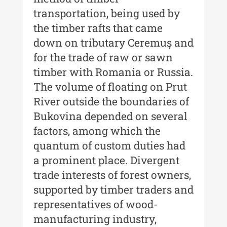
transportation, being used by
Indexul Complet
the timber rafts that came
down on tributary Ceremuş and
Buletinul Muzeului Științei și
for the trade of raw or sawn
Tehnicii ”Ștefan Procopiu”
timber with Romania or Russia.
Buletinul Muzeului Științei și
The volume of floating on Prut
Tehnicii ”Ștefan Procopiu” - An
River outside the boundaries of
XV / Nr. 15 / 2021
Bukovina depended on several
Buletinul Muzeului Științei și
factors, among which the
Tehnicii ”Ștefan Procopiu” - An
XIV / Nr. 14 / 2020
quantum of custom duties had
a prominent place. Divergent
Buletinul Muzeului Științei și
trade interests of forest owners,
Tehnicii ”Ștefan Procopiu” - An
XII / Nr. 13 / 2019
supported by timber traders and
representatives of wood-
Indexul Complet
manufacturing industry,