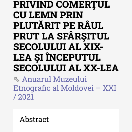
PRIVIND COMERŢUL
Revista "Cercetări istorice"
CU LEMN PRIN
Revista "Cercetări istorice" - XLIV
PLUTĂRIT PE RÂUL
- 2025
PRUT LA SFÂRŞITUL
Revista "Cercetări istorice" - XLIII
- 2024
SECOLULUI AL XIX-
Revista "Cercetări istorice" - XLII -
LEA ŞI ÎNCEPUTUL
2023
SECOLULUI AL XX-LEA
Indexul Complet
Anuarul Muzeului
Etnografic al Moldovei – XXI
Buletinul ”Ioan Neculce” al Muzeului
/ 2021
de Istorie a Moldovei
Buletinul ”Ioan Neculce” al
Muzeului de Istorie a Moldovei -
Abstract
XXIV / 2018