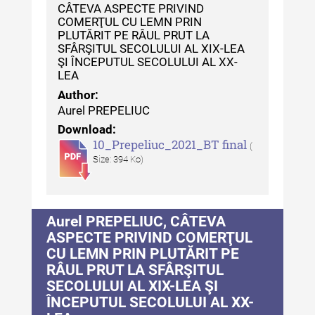
CÂTEVA ASPECTE PRIVIND
MediCult - Revista de mediere
COMERŢUL CU LEMN PRIN
PLUTĂRIT PE RÂUL PRUT LA
culturală IV (2025)
SFÂRŞITUL SECOLULUI AL XIX-LEA
ŞI ÎNCEPUTUL SECOLULUI AL XX-
MediCult - Revista de mediere
LEA
culturală III (2024)
Author:
MediCult - Revista de mediere
Aurel PREPELIUC
culturală II (2023)
Download:
10_Prepeliuc_2021_BT final
(
Indexul Complet
Size: 394 Ko)
Acta Pangratia
Aurel PREPELIUC, CÂTEVA
Acta Pangratia I (2023)
ASPECTE PRIVIND COMERŢUL
Acta Pangratia II (2024)
CU LEMN PRIN PLUTĂRIT PE
RÂUL PRUT LA SFÂRŞITUL
Acta Pangratia III (2025)
SECOLULUI AL XIX-LEA ŞI
ÎNCEPUTUL SECOLULUI AL XX-
Indexul Complet