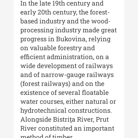
Buletinul ”Ioan Neculce” al
In the late 19th century and
Muzeului de Istorie a Moldovei -
early 20th century, the forest-
XXIII / 2017
based industry and the wood-
Buletinul ”Ioan Neculce” al
processing industry made great
Muzeului de Istorie a Moldovei -
progress in Bukovina, relying
XXII / 2016
on valuable forestry and
Indexul Complet
efficient administration, on a
wide development of railways
Anuarul Muzeului Etnografic al
and of narrow-gauge railways
Moldovei
(forest railways) and on the
Anuarul Muzeului Etnografic al
existence of several floatable
Moldovei - XXII / 2022
water courses, either natural or
Anuarul Muzeului Etnografic al
hydrotechnical constructions.
Moldovei - XXI / 2021
Alongside Bistriţa River, Prut
River constituted an important
Anuarul Muzeului Etnografic al
Moldovei - XX / 2020
method of timber