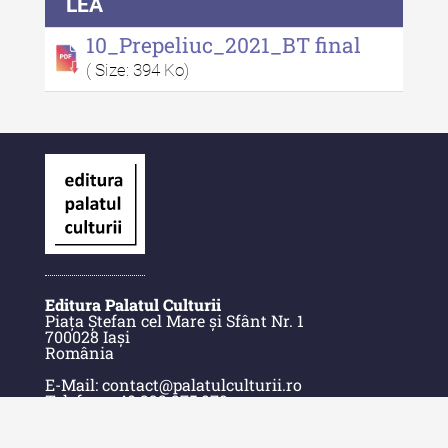
LEA
10_Prepeliuc_2021_BT final
Alte publicatii, cataloage, volume de
autor
( Size: 394 Ko)
Indexul Complet
Informații Utile
Despre Editură
Contact
Indexul Publicațiilor
Editura Palatul Culturii
Piața Ștefan cel Mare și Sfânt Nr. 1
700028 Iași
România
E-Mail: contact@palatulculturii.ro
Telefon: +40.232.275.979
© Copyright 2022-2025 Editura Palatul Culturii.