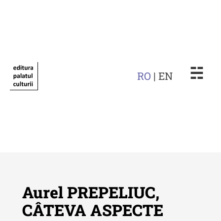
☵
RO
| EN
Aurel PREPELIUC,
CÂTEVA ASPECTE