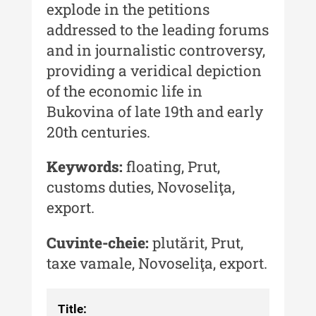
explode in the petitions
Buletinul Centrului de Cercetare și
addressed to the leading forums
Conservare-Restaurare a
Patrimoniului
and in journalistic controversy,
providing a veridical depiction
Buletinul Centrului de Cercetare
și Conservare-Restaurare a
of the economic life in
Patrimoniului - 2021
Bukovina of late 19th and early
20th centuries.
Buletinul Centrului de Cercetare
și Conservare-Restaurare a
Patrimoniului - 2020
Keywords:
floating, Prut,
customs duties, Novoseliţa,
Buletinul Centrului de Cercetare
export.
și Conservare-Restaurare a
Patrimoniului - 2019
Cuvinte-cheie:
plutărit, Prut,
Indexul Complet
taxe vamale, Novoseliţa, export.
MediCult - Revista de mediere
culturală
Title: