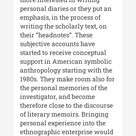
Moldovei - XXI / 2021
personal diaries or they put an
Anuarul Muzeului Etnografic al
emphasis, in the process of
Moldovei - XX / 2020
writing the scholarly text, on
Indexul Complet
their “headnotes”. These
subjective accounts have
Buletinul Muzeului Științei și
started to receive conceptual
Tehnicii ”Ștefan Procopiu”
support in American symbolic
Buletinul Muzeului Științei și
anthropology starting with the
Tehnicii ”Ștefan Procopiu” - An
1980s. They make room also for
XV / Nr. 15 / 2021
the personal memories of the
Buletinul Muzeului Științei și
investigator, and become
Tehnicii ”Ștefan Procopiu” - An
therefore close to the discourse
XIV / Nr. 14 / 2020
of literary memoirs. Bringing
Buletinul Muzeului Științei și
personal experience into the
Tehnicii ”Ștefan Procopiu” - An
ethnographic enterprise would
XII / Nr. 13 / 2019