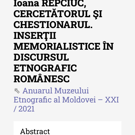
Ioana REPCIUC,
CERCETĂTORUL ŞI
CHESTIONARUL.
Revista "Cercetări istorice"
INSERŢII
Revista "Cercetări istorice" - XLIV
MEMORIALISTICE ÎN
- 2025
DISCURSUL
Revista "Cercetări istorice" - XLIII
- 2024
ETNOGRAFIC
Revista "Cercetări istorice" - XLII -
ROMÂNESC
2023
Anuarul Muzeului
Indexul Complet
Etnografic al Moldovei – XXI
/ 2021
Buletinul ”Ioan Neculce” al Muzeului
de Istorie a Moldovei
Abstract
Buletinul ”Ioan Neculce” al