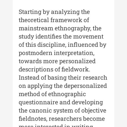
Muzeului de Istorie a Moldovei -
XXIV / 2018
Starting by analyzing the
theoretical framework of
Buletinul ”Ioan Neculce” al
Muzeului de Istorie a Moldovei -
mainstream ethnography, the
XXIII / 2017
study identifies the movement
Buletinul ”Ioan Neculce” al
of this discipline, influenced by
Muzeului de Istorie a Moldovei -
postmodern interpretation,
XXII / 2016
towards more personalized
Indexul Complet
descriptions of fieldwork.
Instead of basing their research
Anuarul Muzeului Etnografic al
on applying the depersonalized
Moldovei
method of ethnographic
questionnaire and developing
Anuarul Muzeului Etnografic al
Moldovei - XXII / 2022
the canonic system of objective
fieldnotes, researchers become
Anuarul Muzeului Etnografic al
more interested in writing