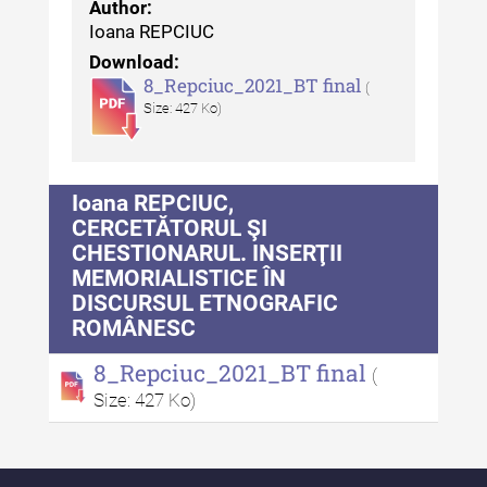
Author:
Ioana REPCIUC
Download:
8_Repciuc_2021_BT final
(
Size: 427 Ko)
Ioana REPCIUC,
CERCETĂTORUL ŞI
CHESTIONARUL. INSERŢII
MEMORIALISTICE ÎN
DISCURSUL ETNOGRAFIC
ROMÂNESC
8_Repciuc_2021_BT final
(
Size: 427 Ko)