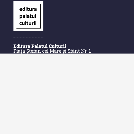
Editura Palatul Culturii
Piața Ștefan cel Mare și Sfânt Nr. 1
700028 Iași
România
E-Mail: contact@palatulculturii.ro
Telefon: +40.232.275.979
© Copyright 2022-2025 Editura Palatul Culturii.
Acasă
Despre Editură
Contact
Indexul Publicațiilor