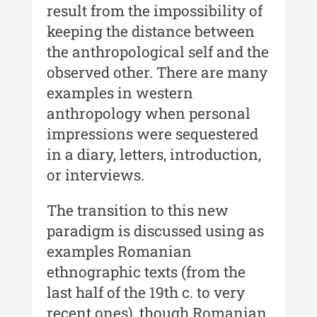
result from the impossibility of
Indexul Complet
keeping the distance between
the anthropological self and the
Buletinul Centrului de Cercetare și
observed other. There are many
Conservare-Restaurare a
examples in western
Patrimoniului
anthropology when personal
Buletinul Centrului de Cercetare
impressions were sequestered
și Conservare-Restaurare a
in a diary, letters, introduction,
Patrimoniului - 2021
or interviews.
Buletinul Centrului de Cercetare
și Conservare-Restaurare a
The transition to this new
Patrimoniului - 2020
paradigm is discussed using as
Buletinul Centrului de Cercetare
examples Romanian
și Conservare-Restaurare a
ethnographic texts (from the
Patrimoniului - 2019
last half of the 19th c. to very
Indexul Complet
recent ones), though Romanian