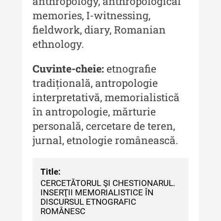
anthropology, anthropological
Acta Pangratia III (2025)
memories, I-witnessing,
Indexul Complet
fieldwork, diary, Romanian
ethnology.
Alte publicatii, cataloage, volume de
autor
Cuvinte-cheie:
etnografie
tradițională, antropologie
Indexul Complet
interpretativă, memorialistică
în antropologie, mărturie
Informații Utile
personală, cercetare de teren,
Despre Editură
jurnal, etnologie românească.
Contact
Title:
Indexul Publicațiilor
CERCETĂTORUL ŞI CHESTIONARUL.
INSERŢII MEMORIALISTICE ÎN
DISCURSUL ETNOGRAFIC
ROMÂNESC