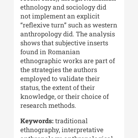
ethnology and sociology did
MediCult - Revista de mediere
not implement an explicit
culturală
“reflexive turn” such as western
MediCult - Revista de mediere
anthropology did. The analysis
culturală IV (2025)
shows that subjective inserts
MediCult - Revista de mediere
found in Romanian
culturală III (2024)
ethnographic works are part of
MediCult - Revista de mediere
the strategies the authors
culturală II (2023)
employed to validate their
status, the extent of their
Indexul Complet
knowledge, or their choice of
research methods.
Acta Pangratia
Acta Pangratia I (2023)
Keywords:
traditional
ethnography, interpretative
Acta Pangratia II (2024)