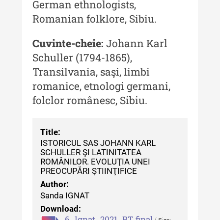
German ethnologists,
culturală
Romanian folklore, Sibiu.
MediCult - Revista de mediere
culturală IV (2025)
Cuvinte-cheie:
Johann Karl
MediCult - Revista de mediere
Schuller (1794-1865),
culturală III (2024)
Transilvania, saşi, limbi
MediCult - Revista de mediere
romanice, etnologi germani,
culturală II (2023)
folclor românesc, Sibiu.
Indexul Complet
Title:
Acta Pangratia
ISTORICUL SAS JOHANN KARL
SCHULLER ŞI LATINITATEA
ROMÂNILOR. EVOLUŢIA UNEI
Acta Pangratia I (2023)
PREOCUPĂRI ŞTIINŢIFICE
Acta Pangratia II (2024)
Author:
Sanda IGNAT
Acta Pangratia III (2025)
Download:
6_Ignat_2021_BT final