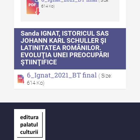
Indexul Complet
( Size:
614 Ko)
Alte publicatii, cataloage, volume de
autor
Sanda IGNAT, ISTORICUL SAS
Indexul Complet
JOHANN KARL SCHULLER ŞI
LATINITATEA ROMÂNILOR.
EVOLUŢIA UNEI PREOCUPĂRI
Informații Utile
ŞTIINŢIFICE
Despre Editură
6_Ignat_2021_BT final
( Size:
Contact
614 Ko)
Indexul Publicațiilor