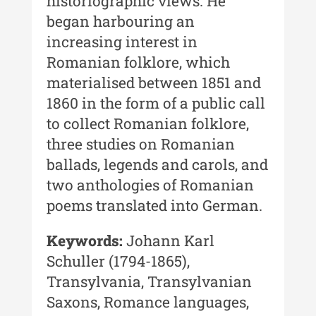
historiographic views. He
began harbouring an
Buletinul Centrului de Cercetare și
increasing interest in
Conservare-Restaurare a
Patrimoniului
Romanian folklore, which
materialised between 1851 and
Buletinul Centrului de Cercetare
și Conservare-Restaurare a
1860 in the form of a public call
Patrimoniului - 2021
to collect Romanian folklore,
three studies on Romanian
Buletinul Centrului de Cercetare
și Conservare-Restaurare a
ballads, legends and carols, and
Patrimoniului - 2020
two anthologies of Romanian
poems translated into German.
Buletinul Centrului de Cercetare
și Conservare-Restaurare a
Patrimoniului - 2019
Keywords:
Johann Karl
Schuller (1794-1865),
Indexul Complet
Transylvania, Transylvanian
Saxons, Romance languages,
MediCult - Revista de mediere