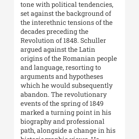
Moldovei - XX / 2020
tone with political tendencies,
set against the background of
Indexul Complet
the interethnic tensions of the
decades preceding the
Buletinul Muzeului Științei și
Revolution of 1848. Schuller
Tehnicii ”Ștefan Procopiu”
argued against the Latin
Buletinul Muzeului Științei și
origins of the Romanian people
Tehnicii ”Ștefan Procopiu” - An
and language, resorting to
XV / Nr. 15 / 2021
arguments and hypotheses
Buletinul Muzeului Științei și
which he would subsequently
Tehnicii ”Ștefan Procopiu” - An
XIV / Nr. 14 / 2020
abandon. The revolutionary
events of the spring of 1849
Buletinul Muzeului Științei și
marked a turning point in his
Tehnicii ”Ștefan Procopiu” - An
XII / Nr. 13 / 2019
biography and professional
path, alongside a change in his
Indexul Complet