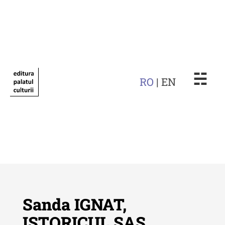
☵
RO
| EN
Sanda IGNAT,
ISTORICUL SAS