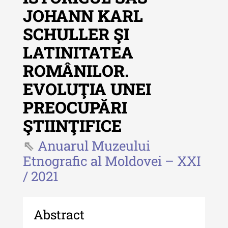
JOHANN KARL
Revista "Cercetări istorice"
SCHULLER ŞI
Revista "Cercetări istorice" - XLIV
LATINITATEA
- 2025
ROMÂNILOR.
Revista "Cercetări istorice" - XLIII
- 2024
EVOLUŢIA UNEI
Revista "Cercetări istorice" - XLII -
PREOCUPĂRI
2023
ŞTIINŢIFICE
Indexul Complet
Anuarul Muzeului
Etnografic al Moldovei – XXI
Buletinul ”Ioan Neculce” al Muzeului
/ 2021
de Istorie a Moldovei
Buletinul ”Ioan Neculce” al
Muzeului de Istorie a Moldovei -
Abstract
XXIV / 2018