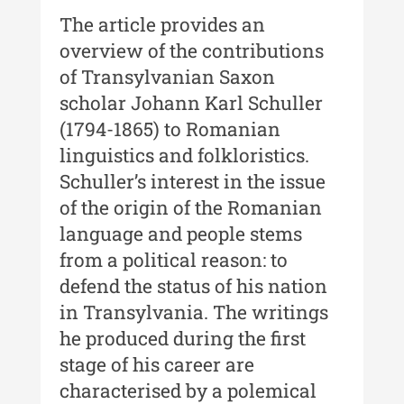
Buletinul ”Ioan Neculce” al
The article provides an
Muzeului de Istorie a Moldovei -
overview of the contributions
XXIII / 2017
of Transylvanian Saxon
Buletinul ”Ioan Neculce” al
scholar Johann Karl Schuller
Muzeului de Istorie a Moldovei -
(1794-1865) to Romanian
XXII / 2016
linguistics and folkloristics.
Indexul Complet
Schuller’s interest in the issue
of the origin of the Romanian
Anuarul Muzeului Etnografic al
language and people stems
Moldovei
from a political reason: to
Anuarul Muzeului Etnografic al
defend the status of his nation
Moldovei - XXII / 2022
in Transylvania. The writings
Anuarul Muzeului Etnografic al
he produced during the first
Moldovei - XXI / 2021
stage of his career are
characterised by a polemical
Anuarul Muzeului Etnografic al