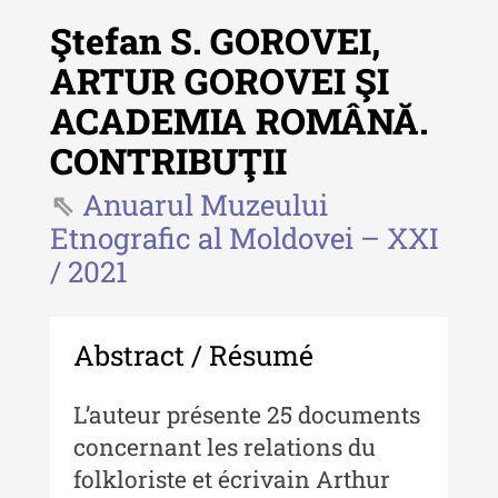
Ştefan S. GOROVEI,
ARTUR GOROVEI ŞI
ACADEMIA ROMÂNĂ.
Revista "Cercetări istorice"
CONTRIBUŢII
Revista "Cercetări istorice" - XLIV
- 2025
Anuarul Muzeului
Etnografic al Moldovei – XXI
Revista "Cercetări istorice" - XLIII
/ 2021
- 2024
Revista "Cercetări istorice" - XLII -
2023
Abstract / Résumé
Indexul Complet
Lʼauteur présente 25 documents
Buletinul ”Ioan Neculce” al Muzeului
concernant les relations du
de Istorie a Moldovei
folkloriste et écrivain Arthur