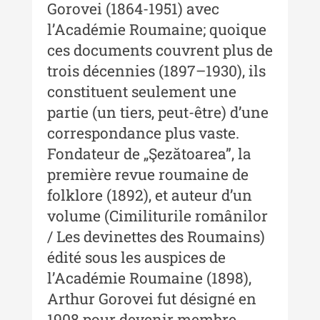
Gorovei (1864-1951) avec
Buletinul ”Ioan Neculce” al
Muzeului de Istorie a Moldovei -
lʼAcadémie Roumaine; quoique
XXIV / 2018
ces documents couvrent plus de
trois décennies (1897–1930), ils
Buletinul ”Ioan Neculce” al
Muzeului de Istorie a Moldovei -
constituent seulement une
XXIII / 2017
partie (un tiers, peut-être) dʼune
Buletinul ”Ioan Neculce” al
correspondance plus vaste.
Muzeului de Istorie a Moldovei -
Fondateur de „Şezătoarea”, la
XXII / 2016
première revue roumaine de
Indexul Complet
folklore (1892), et auteur dʼun
volume (Cimiliturile românilor
Anuarul Muzeului Etnografic al
/ Les devinettes des Roumains)
Moldovei
édité sous les auspices de
lʼAcadémie Roumaine (1898),
Anuarul Muzeului Etnografic al
Moldovei - XXII / 2022
Arthur Gorovei fut désigné en
1908 pour devenir membre