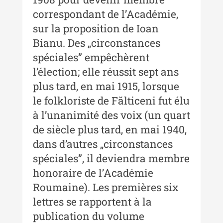
Anuarul Muzeului Etnografic al
Moldovei - XXI / 2021
correspondant de lʼAcadémie,
sur la proposition de Ioan
Anuarul Muzeului Etnografic al
Bianu. Des „circonstances
Moldovei - XX / 2020
spéciales” empêchèrent
Indexul Complet
lʼélection; elle réussit sept ans
plus tard, en mai 1915, lorsque
Buletinul Muzeului Științei și
le folkloriste de Fălticeni fut élu
Tehnicii ”Ștefan Procopiu”
à lʼunanimité des voix (un quart
Buletinul Muzeului Științei și
de siècle plus tard, en mai 1940,
Tehnicii ”Ștefan Procopiu” - An
dans dʼautres „circonstances
XV / Nr. 15 / 2021
spéciales”, il deviendra membre
Buletinul Muzeului Științei și
honoraire de lʼAcadémie
Tehnicii ”Ștefan Procopiu” - An
Roumaine). Les premières six
XIV / Nr. 14 / 2020
lettres se rapportent à la
Buletinul Muzeului Științei și
publication du volume
Tehnicii ”Ștefan Procopiu” - An