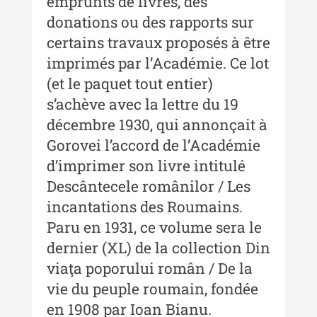
emprunts de livres, des
Indexul Complet
donations ou des rapports sur
certains travaux proposés à être
MediCult - Revista de mediere
culturală
imprimés par lʼAcadémie. Ce lot
(et le paquet tout entier)
MediCult - Revista de mediere
sʼachève avec la lettre du 19
culturală IV (2025)
décembre 1930, qui annonçait à
MediCult - Revista de mediere
Gorovei lʼaccord de lʼAcadémie
culturală III (2024)
dʼimprimer son livre intitulé
MediCult - Revista de mediere
Descântecele românilor / Les
culturală II (2023)
incantations des Roumains.
Indexul Complet
Paru en 1931, ce volume sera le
dernier (XL) de la collection Din
Acta Pangratia
viaţa poporului român / De la
vie du peuple roumain, fondée
Acta Pangratia I (2023)
en 1908 par Ioan Bianu.