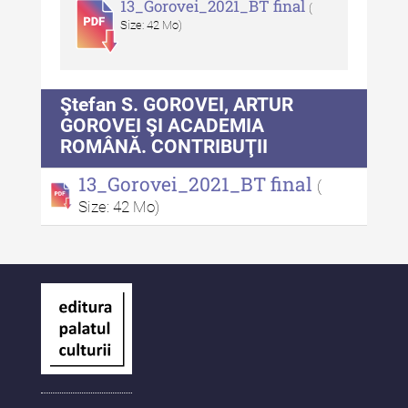
13_Gorovei_2021_BT final
(
Size: 42 Mo)
Ştefan S. GOROVEI, ARTUR
GOROVEI ŞI ACADEMIA
ROMÂNĂ. CONTRIBUŢII
13_Gorovei_2021_BT final
(
Size: 42 Mo)