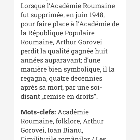
Acta Pangratia II (2024)
Lorsque lʼAcadémie Roumaine
Acta Pangratia III (2025)
fut supprimée, en juin 1948,
pour faire place à lʼAcadémie de
Indexul Complet
la République Populaire
Roumaine, Arthur Gorovei
Alte publicatii, cataloage, volume de
perdit la qualité gagnée huit
autor
années auparavant; dʼune
Indexul Complet
manière bien symbolique, il la
regagna, quatre décennies
Informații Utile
après sa mort, par une soi-
Despre Editură
disant „remise en droits”.
Contact
Mots-clefs:
Académie
Indexul Publicațiilor
Roumaine, folklore, Arthur
Gorovei, Ioan Bianu,
Cimiliturile românilor / Les