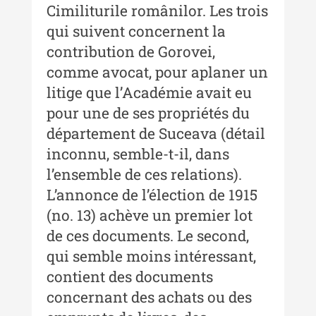
Cimiliturile românilor. Les trois
XII / Nr. 13 / 2019
qui suivent concernent la
Indexul Complet
contribution de Gorovei,
comme avocat, pour aplaner un
Buletinul Centrului de Cercetare și
litige que lʼAcadémie avait eu
Conservare-Restaurare a
Patrimoniului
pour une de ses propriétés du
département de Suceava (détail
Buletinul Centrului de Cercetare
inconnu, semble-t-il, dans
și Conservare-Restaurare a
Patrimoniului - 2021
lʼensemble de ces relations).
Lʼannonce de lʼélection de 1915
Buletinul Centrului de Cercetare
(no. 13) achève un premier lot
și Conservare-Restaurare a
Patrimoniului - 2020
de ces documents. Le second,
qui semble moins intéressant,
Buletinul Centrului de Cercetare
contient des documents
și Conservare-Restaurare a
Patrimoniului - 2019
concernant des achats ou des