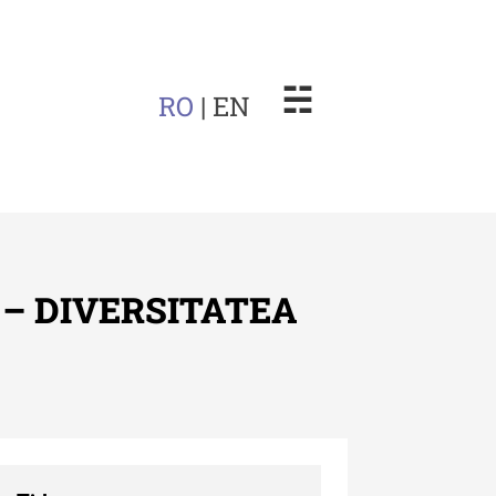
☵
RO
| EN
 – DIVERSITATEA
arul Muzeului Etnografic al
dovei
uarul Muzeului Etnografic