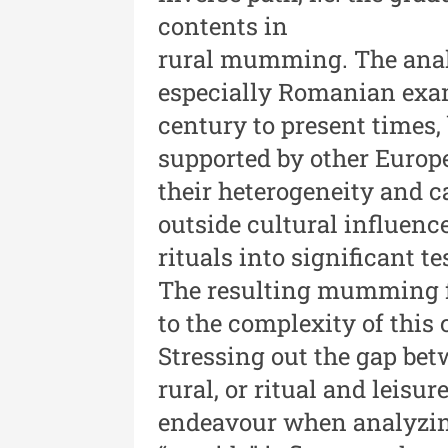
- An XV / Nr. 15 / 2021
contents in
rural mumming. The analy
Buletinul Muzeului Științe
especially Romanian exa
și Tehnicii ”Ștefan Procop
- An XIV / Nr. 14 / 2020
century to present times,
supported by other Europe
Buletinul Muzeului Științe
their heterogeneity and c
și Tehnicii ”Ștefan Procop
outside cultural influenc
- An XII / Nr. 13 / 2019
rituals into significant t
Indexul Complet
The resulting mumming fo
to the complexity of this
Stressing out the gap bet
rural, or ritual and leisu
endeavour when analyzin
Acta Pangratia