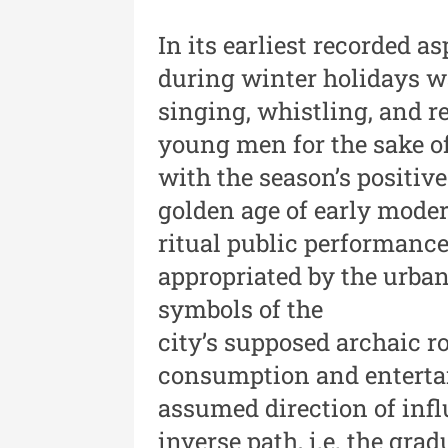
Revista "Cercetări istorice"
In its earliest recorded as
XLIII - 2024
during winter holidays w
Revista "Cercetări istorice"
singing, whistling, and r
XLII - 2023
young men for the sake o
Indexul Complet
with the season’s positive
golden age of early mode
ritual public performance
appropriated by the urba
symbols of the
city’s supposed archaic ro
Buletinul Muzeului Științei și
Tehnicii ”Ștefan Procopiu”
consumption and enterta
assumed direction of infl
Buletinul Muzeului Științe
inverse path, i.e. the gra
și Tehnicii ”Ștefan Procop