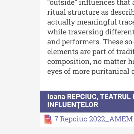
“outside” influences that
ritual structure as descri
Acta Pangratia I (2023)
actually meaningful trace
Acta Pangratia II (2024)
while traversing different
Acta Pangratia III (2025)
and performers. These so
elements are part of tra
Indexul Complet
composition, no matter h
eyes of more puritanical 
Ioana REPCIUC, TEATRUL
INFLUENŢELOR
7 Repciuc 2022_AME