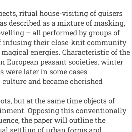
Muzeului de Istorie a
al
 -
Moldovei - XXIV / 2018
pects, ritual house-visiting of guisers
An
as described as a mixture of masking,
Buletinul ”Ioan Neculce” al
al
 -
Muzeului de Istorie a
evelling – all performed by groups of
An
Moldovei - XXIII / 2017
f infusing their close-knit community
al
 magical energies. Characteristic of the
Buletinul ”Ioan Neculce” al
In
Muzeului de Istorie a
rn European peasant societies, winter
Moldovei - XXII / 2016
s were later in some cases
n culture and became cherished
Indexul Complet
ots, but at the same time objects of
Buletinul Centrului de Cercetare și
Med
Conservare-Restaurare a
cul
inment. Opposing this conventionally
Patrimoniului
uence, the paper will outline the
i
Me
Buletinul Centrului de
dual settling of urban forms and
iu”
me