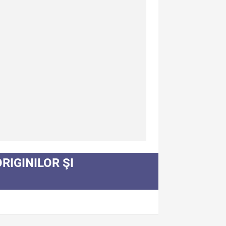
spre Editură
ntact
dexul Publicațiilor
RIGINILOR ŞI