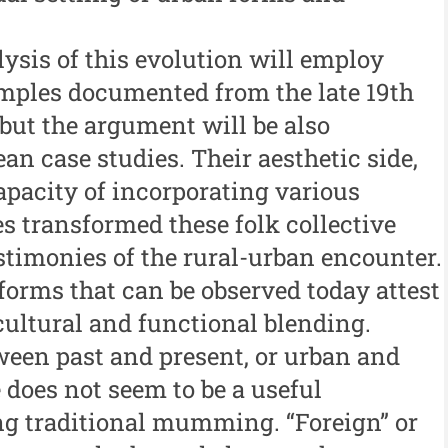
Cercetare și Conservare-
Me
Restaurare a Patrimoniului -
sis of this evolution will employ
i
me
2021
mples documented from the late 19th
iu”
Me
Buletinul Centrului de
 but the argument will be also
me
Cercetare și Conservare-
an case studies. Their aesthetic side,
i
Restaurare a Patrimoniului -
In
apacity of incorporating various
iu”
2020
es transformed these folk collective
Buletinul Centrului de
estimonies of the rural-urban encounter.
Cercetare și Conservare-
rms that can be observed today attest
Restaurare a Patrimoniului -
 cultural and functional blending.
2019
ween past and present, or urban and
Indexul Complet
re does not seem to be a useful
g traditional mumming. “Foreign” or
Alte publicatii, cataloage, volume de
Info