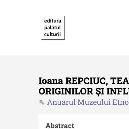
Ioana REPCIUC, T
ORIGINILOR ŞI IN
Anuarul Muzeului Etnog
Revista "Cercetări istorice"
Revista "Cercetări istorice"
XLIV - 2025
Abstract