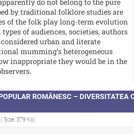
 apparently do not belong to the pure
autor
bed by traditional folklore studies are
De
Indexul Complet
s of the folk play long-term evolution
Co
 types of audiences, societies, authors
In
-considered urban and literate
ditional mumming’s heterogeneous
ow inappropriate they would be in the
observers.
 POPULAR ROMÂNESC – DIVERSITATEA O
M
( Size: 379 Ko)