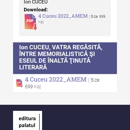
Indexul Complet
Ion CUCEU
Download:
4 Cuceu 2022_AMEM
( Size: 699
Alte publicatii, cataloage, volume de
Ko)
autor
Indexul Complet
Ion CUCEU, VATRA REGĂSITĂ,
ÎNTRE MEMORIALISTICĂ ŞI
Informații Utile
ESEUL DE ÎNALTĂ ŢINUTĂ
Despre Editură
LITERARĂ
Contact
4 Cuceu 2022_AMEM
( Size:
699 Ko)
Indexul Publicațiilor