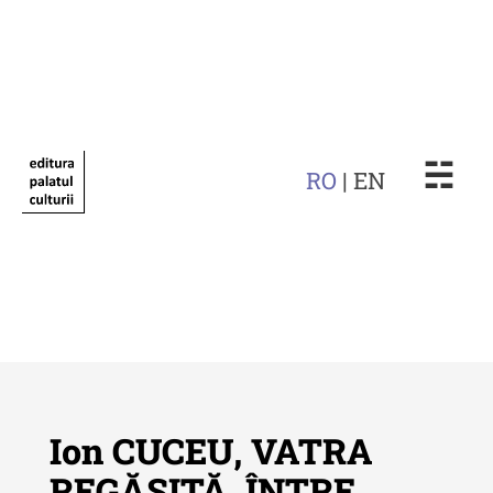
☵
RO
| EN
Ion CUCEU, VATRA
REGĂSITĂ, ÎNTRE