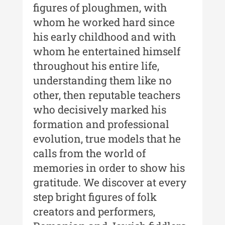
Moldovei - XX / 2020
figures of ploughmen, with
whom he worked hard since
Indexul Complet
his early childhood and with
whom he entertained himself
Buletinul Muzeului Științei și
throughout his entire life,
Tehnicii ”Ștefan Procopiu”
understanding them like no
Buletinul Muzeului Științei și
other, then reputable teachers
Tehnicii ”Ștefan Procopiu” - An
who decisively marked his
XV / Nr. 15 / 2021
formation and professional
Buletinul Muzeului Științei și
evolution, true models that he
Tehnicii ”Ștefan Procopiu” - An
calls from the world of
XIV / Nr. 14 / 2020
memories in order to show his
Buletinul Muzeului Științei și
gratitude. We discover at every
Tehnicii ”Ștefan Procopiu” - An
XII / Nr. 13 / 2019
step bright figures of folk
creators and performers,
Indexul Complet