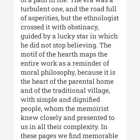
Buletinul ”Ioan Neculce” al
turbulent one, and the road full
Muzeului de Istorie a Moldovei -
of asperities, but the ethnologist
XXIII / 2017
crossed it with obstinacy,
Buletinul ”Ioan Neculce” al
guided by a lucky star in which
Muzeului de Istorie a Moldovei -
he did not stop believing. The
XXII / 2016
motif of the hearth maps the
Indexul Complet
entire work as a reminder of
moral philosophy, because it is
Anuarul Muzeului Etnografic al
the heart of the parental home
Moldovei
and of the traditional village,
Anuarul Muzeului Etnografic al
with simple and dignified
Moldovei - XXII / 2022
people, whom the memoirist
knew closely and presented to
Anuarul Muzeului Etnografic al
Moldovei - XXI / 2021
us in all their complexity. In
these pages we find memorable
Anuarul Muzeului Etnografic al