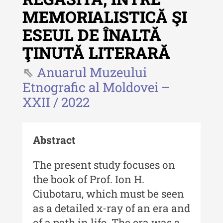
MEMORIALISTICĂ ŞI
Revista "Cercetări istorice"
ESEUL DE ÎNALTĂ
Revista "Cercetări istorice" - XLIV
ŢINUTĂ LITERARĂ
- 2025
Anuarul Muzeului
Revista "Cercetări istorice" - XLIII
- 2024
Etnografic al Moldovei –
XXII / 2022
Revista "Cercetări istorice" - XLII -
2023
Indexul Complet
Abstract
Buletinul ”Ioan Neculce” al Muzeului
The present study focuses on
de Istorie a Moldovei
the book of Prof. Ion H.
Buletinul ”Ioan Neculce” al
Ciubotaru, which must be seen
Muzeului de Istorie a Moldovei -
as a detailed x-ray of an era and
XXIV / 2018
of a path in life. The era was a