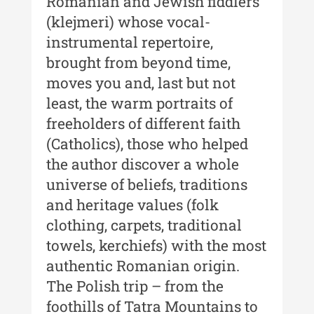
Romanian and Jewish fiddlers
(klejmeri) whose vocal-
Buletinul Centrului de Cercetare și
instrumental repertoire,
Conservare-Restaurare a
Patrimoniului
brought from beyond time,
moves you and, last but not
Buletinul Centrului de Cercetare
least, the warm portraits of
și Conservare-Restaurare a
Patrimoniului - 2021
freeholders of different faith
(Catholics), those who helped
Buletinul Centrului de Cercetare
și Conservare-Restaurare a
the author discover a whole
Patrimoniului - 2020
universe of beliefs, traditions
and heritage values (folk
Buletinul Centrului de Cercetare
și Conservare-Restaurare a
clothing, carpets, traditional
Patrimoniului - 2019
towels, kerchiefs) with the most
authentic Romanian origin.
Indexul Complet
The Polish trip – from the
foothills of Tatra Mountains to
MediCult - Revista de mediere