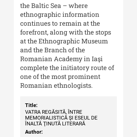
culturală
the Baltic Sea – where
ethnographic information
MediCult - Revista de mediere
continues to remain at the
culturală IV (2025)
forefront, along with the stops
MediCult - Revista de mediere
at the Ethnographic Museum
culturală III (2024)
and the Branch of the
MediCult - Revista de mediere
Romanian Academy in Iaşi
culturală II (2023)
complete the initiatory route of
Indexul Complet
one of the most prominent
Romanian ethnologists.
Acta Pangratia
Acta Pangratia I (2023)
Title:
VATRA REGĂSITĂ, ÎNTRE
Acta Pangratia II (2024)
MEMORIALISTICĂ ŞI ESEUL DE
ÎNALTĂ ŢINUTĂ LITERARĂ
Acta Pangratia III (2025)
Author: