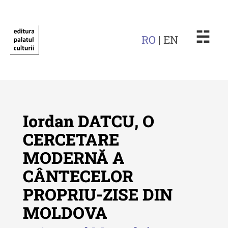
☵
RO
| EN
Iordan DATCU, O
CERCETARE
MODERNĂ A
Revista "Cercetări istorice"
CÂNTECELOR
Revista "Cercetări istorice" - XLIV
PROPRIU-ZISE DIN
- 2025
MOLDOVA
Revista "Cercetări istorice" - XLIII
- 2024