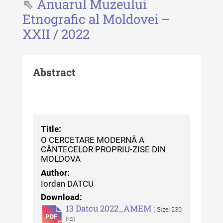
Anuarul Muzeului
Revista "Cercetări istorice" - XLII -
Etnografic al Moldovei –
2023
XXII / 2022
Indexul Complet
Abstract
Buletinul ”Ioan Neculce” al Muzeului
de Istorie a Moldovei
Buletinul ”Ioan Neculce” al
Muzeului de Istorie a Moldovei -
XXIV / 2018
Title:
O CERCETARE MODERNĂ A
Buletinul ”Ioan Neculce” al
CÂNTECELOR PROPRIU-ZISE DIN
Muzeului de Istorie a Moldovei -
MOLDOVA
XXIII / 2017
Author:
Iordan DATCU
Buletinul ”Ioan Neculce” al
Download:
Muzeului de Istorie a Moldovei -
13 Datcu 2022_AMEM
( Size: 230
XXII / 2016
Ko)