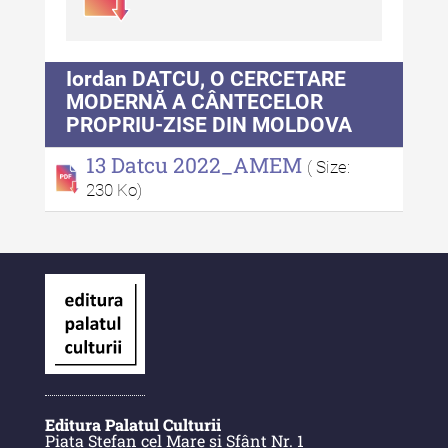
Indexul Complet
Iordan DATCU, O CERCETARE
Anuarul Muzeului Etnografic al
Moldovei
MODERNĂ A CÂNTECELOR
PROPRIU-ZISE DIN MOLDOVA
Anuarul Muzeului Etnografic al
13 Datcu 2022_AMEM
Moldovei - XXII / 2022
( Size:
230 Ko)
Anuarul Muzeului Etnografic al
Moldovei - XXI / 2021
Anuarul Muzeului Etnografic al
Moldovei - XX / 2020
Indexul Complet
Buletinul Muzeului Științei și
Tehnicii ”Ștefan Procopiu”
Editura Palatul Culturii
Piața Ștefan cel Mare și Sfânt Nr. 1