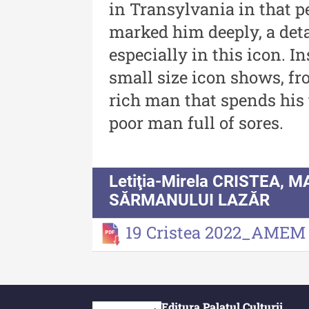
in Transylvania in that p
Buletinul Muzeului Științe
marked him deeply, a deta
și Tehnicii ”Ștefan Procop
- An XIV / Nr. 14 / 2020
especially in this icon. 
small size icon shows, fro
Buletinul Muzeului Științe
rich man that spends his 
și Tehnicii ”Ștefan Procop
poor man full of sores.
- An XII / Nr. 13 / 2019
Indexul Complet
Letiţia-Mirela CRISTEA,
SĂRMANULUI LAZĂR
19 Cristea 2022_AME
Acta Pangratia
Acta Pangratia I (2023)
Editura Palatul Culturii