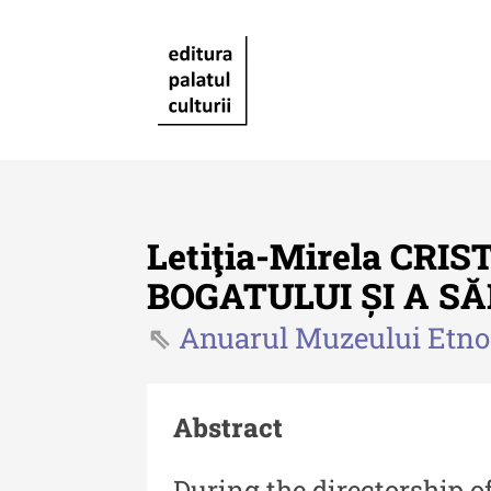
Letiţia-Mirela CR
BOGATULUI ȘI A S
Anuarul Muzeului Etnog
Revista "Cercetări istorice"
Revista "Cercetări istorice"
XLIV - 2025
Abstract
Revista "Cercetări istorice"
During the directorship 