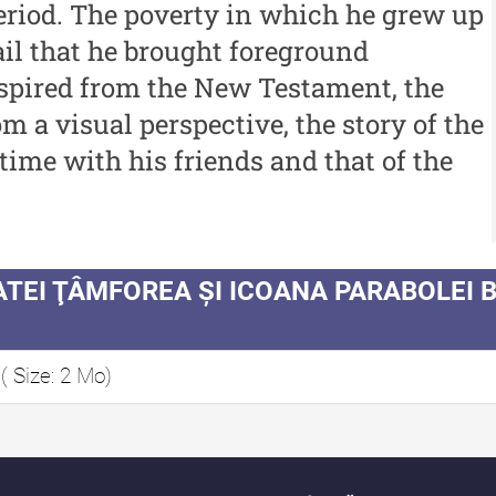
eriod. The poverty in which he grew up
i
me
2021
il that he brought foreground
iu”
Me
Buletinul Centrului de
Inspired from the New Testament, the
me
Cercetare și Conservare-
m a visual perspective, the story of the
i
Restaurare a Patrimoniului -
In
time with his friends and that of the
iu”
2020
Buletinul Centrului de
Cercetare și Conservare-
Restaurare a Patrimoniului -
 MATEI ŢÂMFOREA ȘI ICOANA PARABOLEI 
2019
Indexul Complet
M
( Size: 2 Mo)
Alte publicatii, cataloage, volume de
Info
autor
De