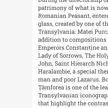
XLIII - 2024
patrimony of what is no
Revista "Cercetări istorice"
Romanian Peasant, entere
XLII - 2023
glass, created by one of 
Indexul Complet
Transylvania: Matei Purc
addition to compositions 
Emperors Constantine and
Lady of Sorrows, The Hol
John, Saint Hierarch Nic
Haralambie, a special them
Buletinul Muzeului Științei și
Tehnicii ”Ștefan Procopiu”
man and poor Lazarus. Bo
Țâmforea is one of the lea
Buletinul Muzeului Științe
Transylvanian iconograph
și Tehnicii ”Ștefan Procop
- An XV / Nr. 15 / 2021
that highlight the contras