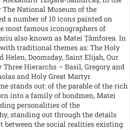
An
w The National Museum of the
Buletinul ”Ioan Neculce” al
al
 -
Muzeului de Istorie a
d a number of 10 icons painted on
An
Moldovei - XXIII / 2017
the most famous iconographers of
al
ariu also known as Matei Țâmforea. In
Buletinul ”Ioan Neculce” al
In
Muzeului de Istorie a
with traditional themes as: The Holy
Moldovei - XXII / 2016
 Helen, Doomsday, Saint Elijah, Our
y Three Hierarchs – Basil, Gregory and
Indexul Complet
holas and Holy Great Martyr
e stands out: of the parable of the rich
Buletinul Centrului de Cercetare și
Med
Conservare-Restaurare a
cul
rn into a family of bondmen, Matei
Patrimoniului
ding personalities of the
i
Me
Buletinul Centrului de
y, standing out through the details
iu”
me
Cercetare și Conservare-
t between the social realities existing
Me
Restaurare a Patrimoniului -