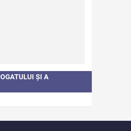
diere culturală III (2024)
diCult - Revista de
diere culturală II (2023)
dexul Complet
BOGATULUI ȘI A
rmații Utile
spre Editură