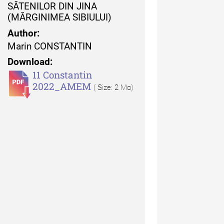
 Moldovei - XXI / 2021
SĂTENILOR DIN JINA
(MĂRGINIMEA SIBIULUI)
uarul Muzeului Etnografic
Author:
 Moldovei - XX / 2020
Marin CONSTANTIN
Download:
dexul Complet
11 Constantin
2022_AMEM
( Size: 2 Mo)
iCult - Revista de mediere
turală
diCult - Revista de
diere culturală IV (2025)
diCult - Revista de