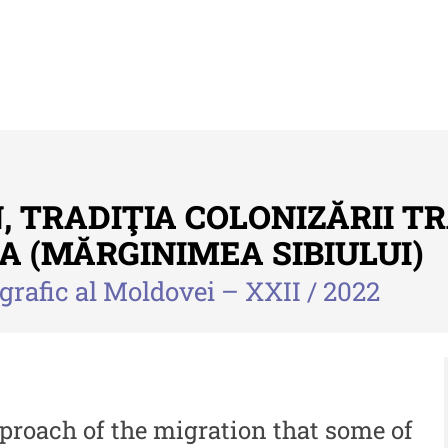
, TRADIŢIA COLONIZĂRII T
A (MĂRGINIMEA SIBIULUI)
rafic al Moldovei – XXII / 2022
Buletinul ”Ioan Neculce” al Muzeului
Anu
de Istorie a Moldovei
Mol
 -
Buletinul ”Ioan Neculce” al
An
Muzeului de Istorie a
al
 -
Moldovei - XXIV / 2018
pproach of the migration that some of
An