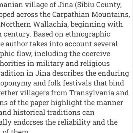
manian village of Jina (Sibiu County,
Buletinul ”Ioan Neculce” al
al
 -
Muzeului de Istorie a
oped across the Carpathian Mountains,
An
Moldovei - XXIII / 2017
m Northern Wallachia, beginning with
al
th century. Based on ethnographic
Buletinul ”Ioan Neculce” al
In
Muzeului de Istorie a
e author takes into account several
Moldovei - XXII / 2016
phic flow, including the coercive
horities in military and religious
Indexul Complet
tradition in Jina describes the enduring
oponymy and folk festivals that bind
Buletinul Centrului de Cercetare și
Med
Conservare-Restaurare a
cul
gether villagers from Transylvania and
Patrimoniului
ns of the paper highlight the manner
i
Me
Buletinul Centrului de
and historical traditions can
iu”
me
Cercetare și Conservare-
lly endorses the reliability and the
Me
Restaurare a Patrimoniului -
h of them.