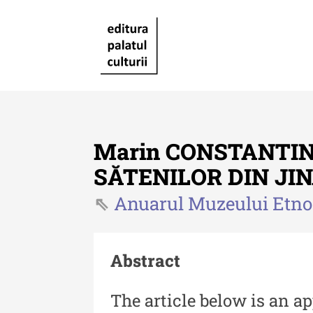
Marin CONSTANTIN
SĂTENILOR DIN JIN
Anuarul Muzeului Etnog
Revista "Cercetări istorice"
Revista "Cercetări istorice"
XLIV - 2025
Abstract
Revista "Cercetări istorice"
The article below is an a
XLIII - 2024