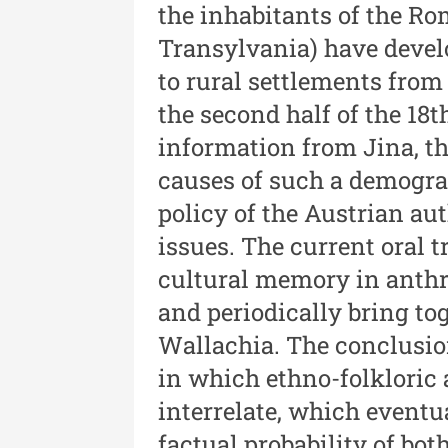
the inhabitants of the Ro
Revista "Cercetări istorice"
Transylvania) have devel
XLII - 2023
to rural settlements fro
Indexul Complet
the second half of the 18
information from Jina, th
causes of such a demogra
policy of the Austrian aut
issues. The current oral 
cultural memory in anthr
Buletinul Muzeului Științei și
Tehnicii ”Ștefan Procopiu”
and periodically bring to
Wallachia. The conclusio
Buletinul Muzeului Științe
in which ethno-folkloric 
și Tehnicii ”Ștefan Procop
- An XV / Nr. 15 / 2021
interrelate, which eventua
factual probability of bot