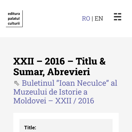
☵
RO
| EN
XXII – 2016 – Titlu &
Sumar, Abrevieri
Buletinul ”Ioan Neculce” al
Revista "Cercetări istorice"
Muzeului de Istorie a
Revista "Cercetări istorice" - XLIV
Moldovei – XXII / 2016
- 2025
Revista "Cercetări istorice" - XLIII
- 2024
Title: