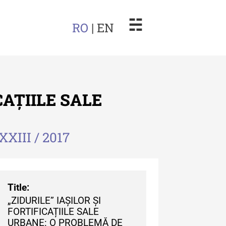
☵
RO
| EN
CAȚIILE SALE
XXIII / 2017
arul Muzeului Etnografic al
dovei
uarul Muzeului Etnografic
 Moldovei - XXII / 2022
Title:
„ZIDURILE” IAȘILOR ȘI
uarul Muzeului Etnografic
FORTIFICAȚIILE SALE
 Moldovei - XXI / 2021
URBANE: O PROBLEMĂ DE