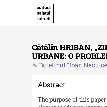
Cătălin HRIBAN, „Z
URBANE: O PROBL
Buletinul ”Ioan Neculce
Revista "Cercetări istorice"
Revista "Cercetări istorice"
XLIV - 2025
Abstract
Revista "Cercetări istorice"
The purpose of this paper 
XLIII - 2024