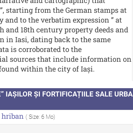
arrative and cartographic) that
 -
Muzeului de Istorie a
i”, starting from the German stamps at
An
Moldovei - XXIII / 2017
y and to the verbatim expression ” at
al
Buletinul ”Ioan Neculce” al
th and 18th century property deeds and
In
Muzeului de Istorie a
n in Iasi, dating back to the same
Moldovei - XXII / 2016
ata is corroborated to the
ial sources that include information on
Indexul Complet
found within the city of Iași.
Buletinul Centrului de Cercetare și
Med
Conservare-Restaurare a
cul
Patrimoniului
LE” IAȘILOR ȘI FORTIFICAȚIILE SALE UR
i
Me
Buletinul Centrului de
iu”
me
Cercetare și Conservare-
5 hriban
( Size: 6 Mo)
Me
Restaurare a Patrimoniului -
i
me
2021