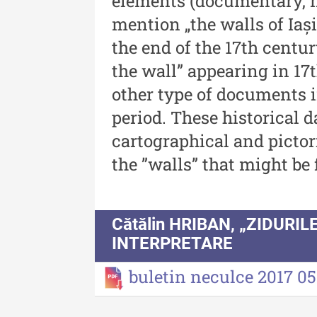
elements (documentary, n
Revista "Cercetări istorice"
mention „the walls of Iaș
XLII - 2023
the end of the 17th centur
Indexul Complet
the wall” appearing in 17
other type of documents i
period. These historical d
cartographical and pictor
the ”walls” that might be 
Buletinul Muzeului Științei și
Tehnicii ”Ștefan Procopiu”
Cătălin HRIBAN, „ZIDURI
Buletinul Muzeului Științe
INTERPRETARE
și Tehnicii ”Ștefan Procop
- An XV / Nr. 15 / 2021
buletin neculce 2017 0
Buletinul Muzeului Științe