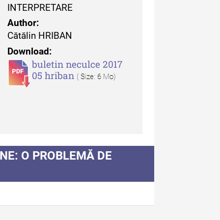
INTERPRETARE
uarul Muzeului Etnografic
Author:
 Moldovei - XX / 2020
Cătălin HRIBAN
Download:
dexul Complet
buletin neculce 2017
05 hriban
( Size: 6 Mo)
iCult - Revista de mediere
turală
BANE: O PROBLEMĂ DE
diCult - Revista de
diere culturală IV (2025)
diCult - Revista de
diere culturală III (2024)