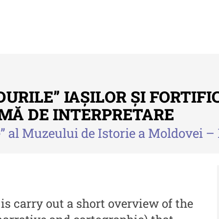
IDURILE” IAȘILOR ȘI FORTIFI
EMĂ DE INTERPRETARE
” al Muzeului de Istorie a Moldovei – 
Buletinul ”Ioan Neculce” al Muzeului
Anu
de Istorie a Moldovei
Mol
 -
Buletinul ”Ioan Neculce” al
An
Muzeului de Istorie a
al
 -
Moldovei - XXIV / 2018
is carry out a short overview of the
An
Buletinul ”Ioan Neculce” al
al