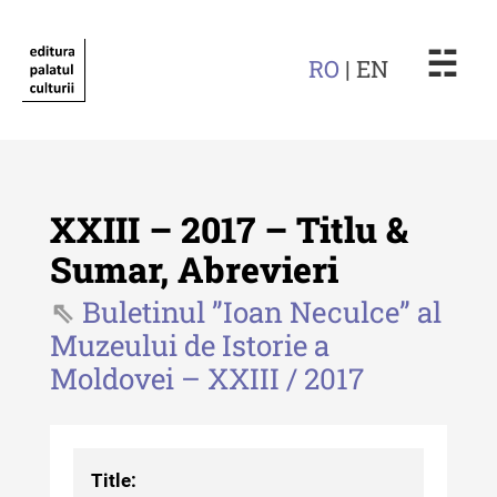
☵
RO
| EN
XXIII – 2017 – Titlu &
Sumar, Abrevieri
Buletinul ”Ioan Neculce” al
Revista "Cercetări istorice"
Muzeului de Istorie a
Revista "Cercetări istorice" - XLIV
Moldovei – XXIII / 2017
- 2025
Revista "Cercetări istorice" - XLIII
- 2024
Title: