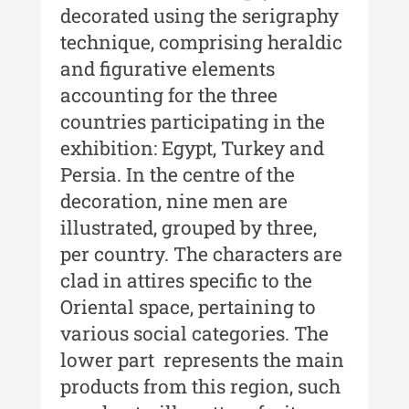
decorated using the serigraphy
Indexul Complet
technique, comprising heraldic
and figurative elements
Buletinul Muzeului Științei și
accounting for the three
Tehnicii ”Ștefan Procopiu”
countries participating in the
Buletinul Muzeului Științei și
exhibition: Egypt, Turkey and
Tehnicii ”Ștefan Procopiu” - An
Persia. In the centre of the
XV / Nr. 15 / 2021
decoration, nine men are
Buletinul Muzeului Științei și
illustrated, grouped by three,
Tehnicii ”Ștefan Procopiu” - An
per country. The characters are
XIV / Nr. 14 / 2020
clad in attires specific to the
Buletinul Muzeului Științei și
Oriental space, pertaining to
Tehnicii ”Ștefan Procopiu” - An
various social categories. The
XII / Nr. 13 / 2019
lower part represents the main
Indexul Complet
products from this region, such