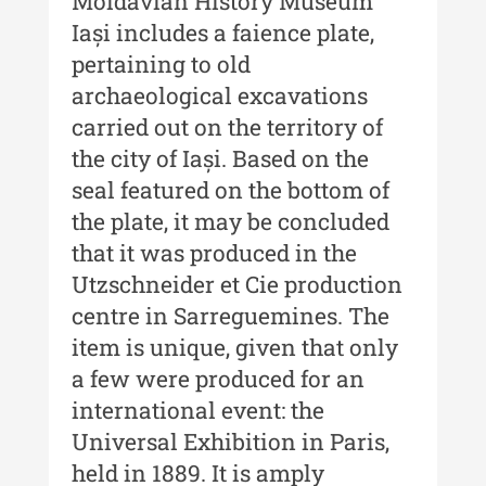
Moldavian History Museum
Buletinul ”Ioan Neculce” al
Muzeului de Istorie a Moldovei -
Iași includes a faience plate,
XXIII / 2017
pertaining to old
Buletinul ”Ioan Neculce” al
archaeological excavations
Muzeului de Istorie a Moldovei -
carried out on the territory of
XXII / 2016
the city of Iași. Based on the
Indexul Complet
seal featured on the bottom of
the plate, it may be concluded
Anuarul Muzeului Etnografic al
that it was produced in the
Moldovei
Utzschneider et Cie production
centre in Sarreguemines. The
Anuarul Muzeului Etnografic al
Moldovei - XXII / 2022
item is unique, given that only
a few were produced for an
Anuarul Muzeului Etnografic al
international event: the
Moldovei - XXI / 2021
Universal Exhibition in Paris,
Anuarul Muzeului Etnografic al
held in 1889. It is amply
Moldovei - XX / 2020