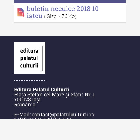
buletin neculce 2018 10
Alte publicatii, cataloage, volume de
iatcu
( Size: 476 Ko)
autor
Indexul Complet
Informații Utile
Despre Editură
Contact
Indexul Publicațiilor
Editura Palatul Culturii
Piața Ștefan cel Mare și Sfânt Nr. 1
700028 Iași
România
E-Mail: contact@palatulculturii.ro
Telefon: +40.232.275.979
© Copyright 2022-2025 Editura Palatul Culturii.