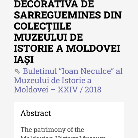
DECORATIVĂ DE
Revista "Cercetări istorice"
SARREGUEMINES DIN
Revista "Cercetări istorice" - XLIV
COLECȚIILE
- 2025
MUZEULUI DE
Revista "Cercetări istorice" - XLIII
- 2024
ISTORIE A MOLDOVEI
Revista "Cercetări istorice" - XLII -
IAȘI
2023
Buletinul ”Ioan Neculce” al
Indexul Complet
Muzeului de Istorie a
Moldovei – XXIV / 2018
Buletinul ”Ioan Neculce” al Muzeului
de Istorie a Moldovei
Abstract
Buletinul ”Ioan Neculce” al
Muzeului de Istorie a Moldovei -
XXIV / 2018
The patrimony of the