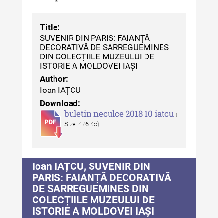
MediCult - Revista de mediere
culturală IV (2025)
Title:
SUVENIR DIN PARIS: FAIANȚĂ
MediCult - Revista de mediere
DECORATIVĂ DE SARREGUEMINES
culturală III (2024)
DIN COLECȚIILE MUZEULUI DE
ISTORIE A MOLDOVEI IAȘI
MediCult - Revista de mediere
Author:
culturală II (2023)
Ioan IAȚCU
Indexul Complet
Download:
buletin neculce 2018 10 iatcu
(
Size: 476 Ko)
Acta Pangratia
Acta Pangratia I (2023)
Ioan IAȚCU, SUVENIR DIN
Acta Pangratia II (2024)
PARIS: FAIANȚĂ DECORATIVĂ
DE SARREGUEMINES DIN
Acta Pangratia III (2025)
COLECȚIILE MUZEULUI DE
Indexul Complet
ISTORIE A MOLDOVEI IAȘI