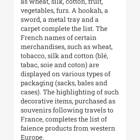
as wheat, silk, cotton, fruit,
Buletinul Centrului de Cercetare și
vegetables, furs. A hookah, a
Conservare-Restaurare a
sword, a metal tray and a
Patrimoniului
carpet complete the list. The
Buletinul Centrului de Cercetare
French names of certain
și Conservare-Restaurare a
merchandises, such as wheat,
Patrimoniului - 2021
tobacco, silk and cotton (blé,
Buletinul Centrului de Cercetare
tabac, soie and coton) are
și Conservare-Restaurare a
Patrimoniului - 2020
displayed on various types of
packaging (sacks, bales and
Buletinul Centrului de Cercetare
cases). The highlighting of such
și Conservare-Restaurare a
Patrimoniului - 2019
decorative items, purchased as
souvenirs following travels to
Indexul Complet
France, completes the list of
faience products from western
MediCult - Revista de mediere
culturală
Europe.