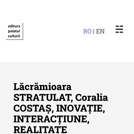
☵
RO
| EN
Lăcrămioara
STRATULAT, Coralia
COSTAȘ, INOVAȚIE,
Revista "Cercetări istorice"
INTERACȚIUNE,
Revista "Cercetări istorice" - XLIV
REALITATE
- 2025