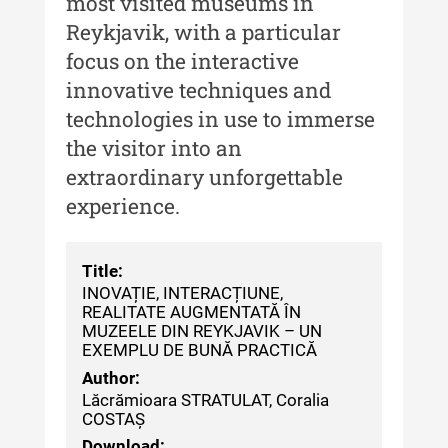
most visited museums in
Muzeului de Istorie a Moldovei -
Reykjavik, with a particular
XXII / 2016
focus on the interactive
Indexul Complet
innovative techniques and
technologies in use to immerse
Anuarul Muzeului Etnografic al
the visitor into an
Moldovei
extraordinary unforgettable
Anuarul Muzeului Etnografic al
experience.
Moldovei - XXII / 2022
Anuarul Muzeului Etnografic al
Title:
Moldovei - XXI / 2021
INOVAȚIE, INTERACȚIUNE,
REALITATE AUGMENTATĂ ÎN
Anuarul Muzeului Etnografic al
MUZEELE DIN REYKJAVIK – UN
Moldovei - XX / 2020
EXEMPLU DE BUNĂ PRACTICĂ
Indexul Complet
Author:
Lăcrămioara STRATULAT, Coralia
COSTAȘ
Buletinul Muzeului Științei și
Download: