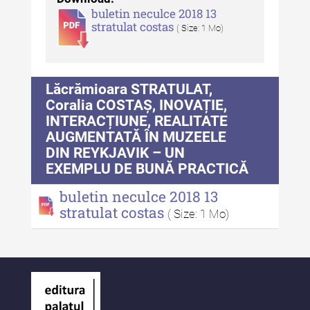
Tehnicii ”Ștefan Procopiu”
buletin neculce 2018 13
stratulat costas
( Size: 1 Mo)
Buletinul Muzeului Științei și
Tehnicii ”Ștefan Procopiu” - An
XV / Nr. 15 / 2021
Lăcrămioara STRATULAT,
Buletinul Muzeului Științei și
Coralia COSTAȘ, INOVAȚIE,
Tehnicii ”Ștefan Procopiu” - An
INTERACȚIUNE, REALITATE
XIV / Nr. 14 / 2020
AUGMENTATĂ ÎN MUZEELE
DIN REYKJAVIK – UN
Buletinul Muzeului Științei și
EXEMPLU DE BUNĂ PRACTICĂ
Tehnicii ”Ștefan Procopiu” - An
XII / Nr. 13 / 2019
buletin neculce 2018 13
stratulat costas
Indexul Complet
( Size: 1 Mo)
Buletinul Centrului de Cercetare și
Conservare-Restaurare a
Patrimoniului