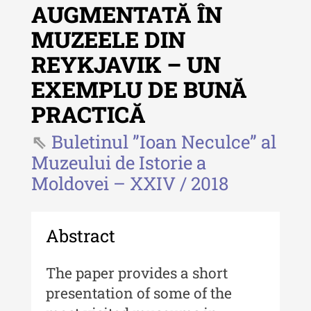
AUGMENTATĂ ÎN
Revista "Cercetări istorice" - XLIII
- 2024
MUZEELE DIN
Revista "Cercetări istorice" - XLII -
REYKJAVIK – UN
2023
EXEMPLU DE BUNĂ
Indexul Complet
PRACTICĂ
Buletinul ”Ioan Neculce” al
Buletinul ”Ioan Neculce” al Muzeului
de Istorie a Moldovei
Muzeului de Istorie a
Moldovei – XXIV / 2018
Buletinul ”Ioan Neculce” al
Muzeului de Istorie a Moldovei -
XXIV / 2018
Abstract
Buletinul ”Ioan Neculce” al
Muzeului de Istorie a Moldovei -
The paper provides a short
XXIII / 2017
presentation of some of the
Buletinul ”Ioan Neculce” al