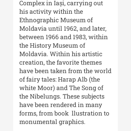
Complex in Iași, carrying out
his activity within the
Buletinul Muzeului Științei și
Ethnographic Museum of
Tehnicii ”Ștefan Procopiu”
Moldavia until 1962, and later,
Buletinul Muzeului Științei și
between 1966 and 1983, within
Tehnicii ”Ștefan Procopiu” - An
the History Museum of
XV / Nr. 15 / 2021
Moldavia. Within his artistic
Buletinul Muzeului Științei și
creation, the favorite themes
Tehnicii ”Ștefan Procopiu” - An
XIV / Nr. 14 / 2020
have been taken from the world
of fairy tales: Harap Alb (the
Buletinul Muzeului Științei și
white Moor) and The Song of
Tehnicii ”Ștefan Procopiu” - An
XII / Nr. 13 / 2019
the Nibelungs. These subjects
have been rendered in many
Indexul Complet
forms, from book llustration to
monumental graphics.
Buletinul Centrului de Cercetare și
Conservare-Restaurare a