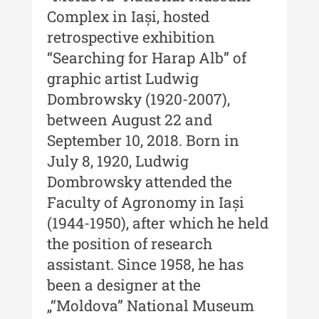
XXIII / 2017
Complex in Iași, hosted
Buletinul ”Ioan Neculce” al
retrospective exhibition
Muzeului de Istorie a Moldovei -
“Searching for Harap Alb” of
XXII / 2016
graphic artist Ludwig
Indexul Complet
Dombrowsky (1920-2007),
between August 22 and
Anuarul Muzeului Etnografic al
September 10, 2018. Born in
Moldovei
July 8, 1920, Ludwig
Anuarul Muzeului Etnografic al
Dombrowsky attended the
Moldovei - XXII / 2022
Faculty of Agronomy in Iași
Anuarul Muzeului Etnografic al
(1944-1950), after which he held
Moldovei - XXI / 2021
the position of research
assistant. Since 1958, he has
Anuarul Muzeului Etnografic al
Moldovei - XX / 2020
been a designer at the
„“Moldova” National Museum
Indexul Complet