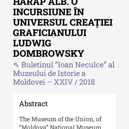
HARAP ALB. O
Revista "Cercetări istorice" - XLIV
INCURSIUNE ÎN
- 2025
UNIVERSUL CREAȚIEI
Revista "Cercetări istorice" - XLIII
- 2024
GRAFICIANULUI
Revista "Cercetări istorice" - XLII -
LUDWIG
2023
DOMBROWSKY
Indexul Complet
Buletinul ”Ioan Neculce” al
Muzeului de Istorie a
Buletinul ”Ioan Neculce” al Muzeului
Moldovei – XXIV / 2018
de Istorie a Moldovei
Buletinul ”Ioan Neculce” al
Muzeului de Istorie a Moldovei -
Abstract
XXIV / 2018
Buletinul ”Ioan Neculce” al
The Museum of the Union, of
Muzeului de Istorie a Moldovei -
“Moldova” National Museum