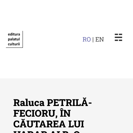
☵
RO
| EN
Raluca PETRILĂ-
FECIORU, ÎN
CĂUTAREA LUI
Revista "Cercetări istorice"