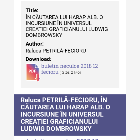
Patrimoniului
Title:
ÎN CĂUTAREA LUI HARAP ALB. O
Buletinul Centrului de Cercetare
INCURSIUNE ÎN UNIVERSUL
și Conservare-Restaurare a
CREAȚIEI GRAFICIANULUI LUDWIG
Patrimoniului - 2021
DOMBROWSKY
Author:
Buletinul Centrului de Cercetare
Raluca PETRILĂ-FECIORU
și Conservare-Restaurare a
Patrimoniului - 2020
Download:
buletin neculce 2018 12
Buletinul Centrului de Cercetare
fecioru
( Size: 2 Mo)
și Conservare-Restaurare a
Patrimoniului - 2019
Indexul Complet
Raluca PETRILĂ-FECIORU, ÎN
CĂUTAREA LUI HARAP ALB. O
INCURSIUNE ÎN UNIVERSUL
MediCult - Revista de mediere
CREAȚIEI GRAFICIANULUI
culturală
LUDWIG DOMBROWSKY
MediCult - Revista de mediere