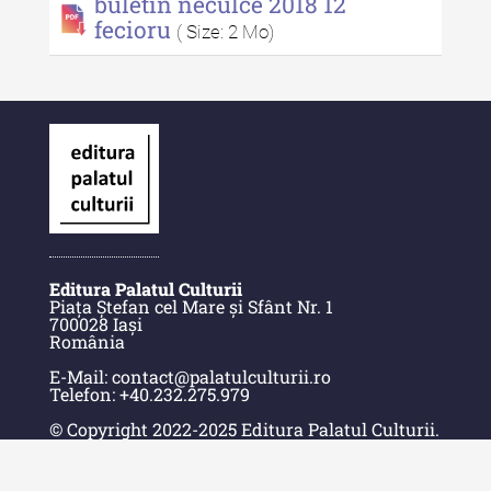
buletin neculce 2018 12
culturală IV (2025)
fecioru
( Size: 2 Mo)
MediCult - Revista de mediere
culturală III (2024)
MediCult - Revista de mediere
culturală II (2023)
Indexul Complet
Acta Pangratia
Editura Palatul Culturii
Acta Pangratia I (2023)
Piața Ștefan cel Mare și Sfânt Nr. 1
700028 Iași
Acta Pangratia II (2024)
România
E-Mail: contact@palatulculturii.ro
Acta Pangratia III (2025)
Telefon: +40.232.275.979
Indexul Complet
© Copyright 2022-2025 Editura Palatul Culturii.
Acasă
Alte publicatii, cataloage, volume de