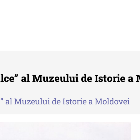
lce” al Muzeului de Istorie a
” al Muzeului de Istorie a Moldovei
Buletinul ”Ioan Neculce” al Muzeului
Anu
de Istorie a Moldovei
Mol
 -
Buletinul ”Ioan Neculce” al
An
Muzeului de Istorie a
al
 -