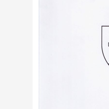
Buletinul Muzeului Științe
și Tehnicii ”Ștefan Procop
- An XIV / Nr. 14 / 2020
Buletinul Muzeului Științe
și Tehnicii ”Ștefan Procop
- An XII / Nr. 13 / 2019
Indexul Complet
Acta Pangratia