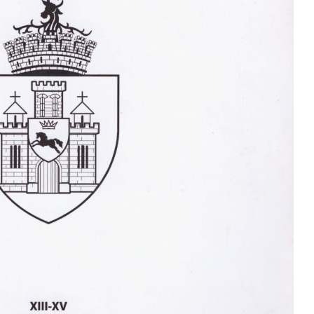
Me
Restaurare a Patrimoniului -
i
me
2021
iu”
Me
Buletinul Centrului de
me
Cercetare și Conservare-
i
Restaurare a Patrimoniului -
In
iu”
2020
Buletinul Centrului de
Cercetare și Conservare-
Restaurare a Patrimoniului -
2019
Indexul Complet
Alte publicatii, cataloage, volume de
Info
autor