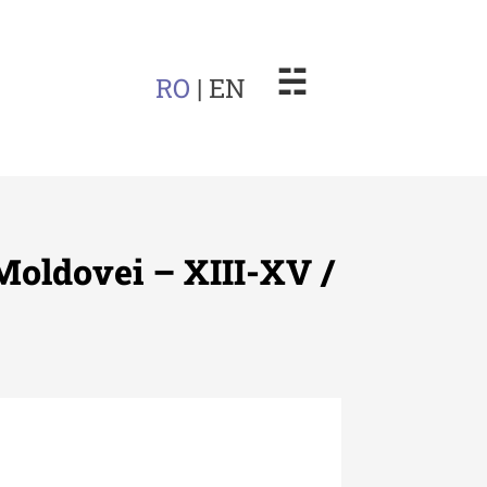
☵
RO
| EN
 Moldovei – XIII-XV /
arul Muzeului Etnografic al
dovei
uarul Muzeului Etnografic
 Moldovei - XXII / 2022