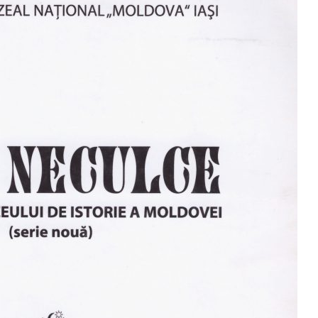
Moldovei - XXIV / 2018
An
Buletinul ”Ioan Neculce” al
al
 -
Muzeului de Istorie a
An
Moldovei - XXIII / 2017
al
Buletinul ”Ioan Neculce” al
In
Muzeului de Istorie a
Moldovei - XXII / 2016
Indexul Complet
Buletinul Centrului de Cercetare și
Med
Conservare-Restaurare a
cul
Patrimoniului
i
Me
Buletinul Centrului de
iu”
me
Cercetare și Conservare-