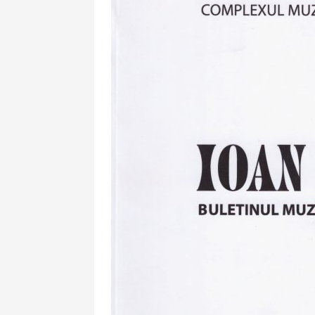
XLIII - 2024
Revista "Cercetări istorice"
XLII - 2023
Indexul Complet
Buletinul Muzeului Științei și
Tehnicii ”Ștefan Procopiu”
Buletinul Muzeului Științe
și Tehnicii ”Ștefan Procop
- An XV / Nr. 15 / 2021