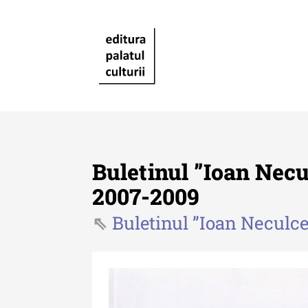
Buletinul ”Ioan Necu
2007-2009
Buletinul ”Ioan Neculce
Revista "Cercetări istorice"
Revista "Cercetări istorice"
XLIV - 2025
Revista "Cercetări istorice"