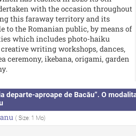
 -
Muzeului de Istorie a
ndertaken with the occasion throughout
An
Moldovei - XXIII / 2017
ng this faraway territory and its
al
ble to the Romanian public, by means of
Buletinul ”Ioan Neculce” al
In
Muzeului de Istorie a
vities which includes photo-haiku
Moldovei - XXII / 2016
, creative writing workshops, dances,
tea ceremony, ikebana, origami, garden
Indexul Complet
my.
Buletinul Centrului de Cercetare și
Med
Conservare-Restaurare a
cul
Patrimoniului
a departe-aproape de Bacău”. O modalitat
i
Me
u
Buletinul Centrului de
iu”
me
Cercetare și Conservare-
sanu
( Size: 1 Mo)
Me
Restaurare a Patrimoniului -
i
me
2021