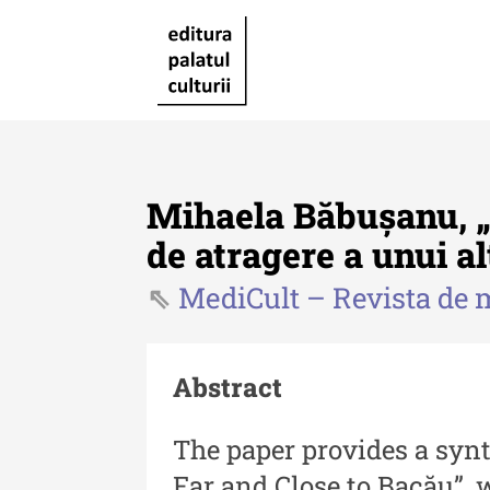
Mihaela Băbușanu, „
de atragere a unui a
MediCult – Revista de m
Revista "Cercetări istorice"
Revista "Cercetări istorice"
XLIV - 2025
Abstract
Revista "Cercetări istorice"
The paper provides a synt
XLIII - 2024
Far and Close to Bacău”, 