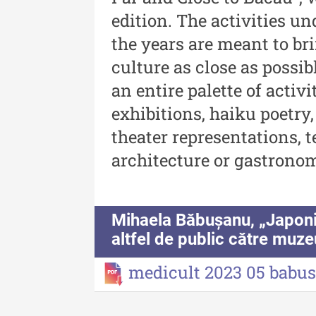
Revista "Cercetări istorice"
edition. The activities u
XLII - 2023
the years are meant to bri
Indexul Complet
culture as close as possi
an entire palette of acti
exhibitions, haiku poetry
theater representations, 
architecture or gastrono
Buletinul Muzeului Științei și
Tehnicii ”Ștefan Procopiu”
Mihaela Băbușanu, „Japoni
Buletinul Muzeului Științe
altfel de public către muze
și Tehnicii ”Ștefan Procop
medicult 2023 05 babu
- An XV / Nr. 15 / 2021
Buletinul Muzeului Științe