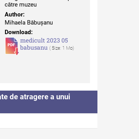
către muzeu
uarul Muzeului Etnografic
Author:
 Moldovei - XX / 2020
Mihaela Băbușanu
Download:
dexul Complet
medicult 2023 05
babusanu
( Size: 1 Mo)
iCult - Revista de mediere
turală
e de atragere a unui
diCult - Revista de
diere culturală IV (2025)
diCult - Revista de
diere culturală III (2024)