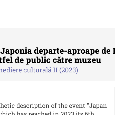
Japonia departe-aproape de 
ltfel de public către muzeu
ediere culturală II (2023)
Buletinul ”Ioan Neculce” al Muzeului
Anu
de Istorie a Moldovei
Mol
 -
Buletinul ”Ioan Neculce” al
An
Muzeului de Istorie a
al
 -
Moldovei - XXIV / 2018
hetic description of the event ”Japan
An
which has reached in 2023 its 6th
Buletinul ”Ioan Neculce” al
al