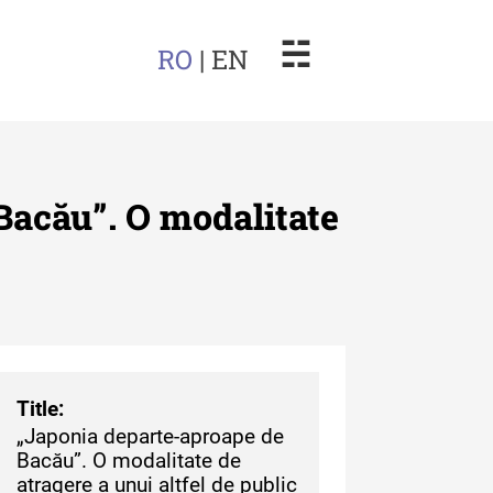
☵
RO
| EN
Bacău”. O modalitate
arul Muzeului Etnografic al
dovei
uarul Muzeului Etnografic
 Moldovei - XXII / 2022
Title:
„Japonia departe-aproape de
uarul Muzeului Etnografic
Bacău”. O modalitate de
 Moldovei - XXI / 2021
atragere a unui altfel de public