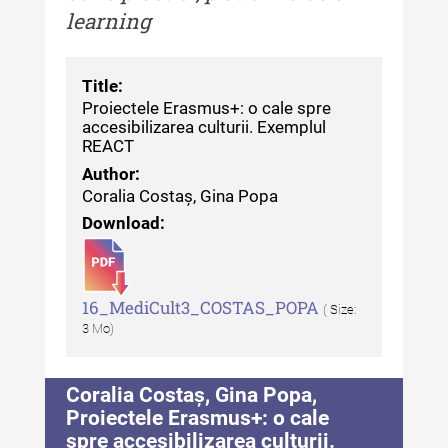
learning
Indexul Complet
Alte publicatii, cataloage, volume de
Title:
autor
Proiectele Erasmus+: o cale spre
accesibilizarea culturii. Exemplul
Indexul Complet
REACT
Author:
Coralia Costaș, Gina Popa
Informații Utile
Download:
Despre Editură
Contact
16_MediCult3_COSTAS_POPA
( Size:
Indexul Publicațiilor
3 Mo)
Coralia Costaș, Gina Popa,
Proiectele Erasmus+: o cale
spre accesibilizarea culturii.