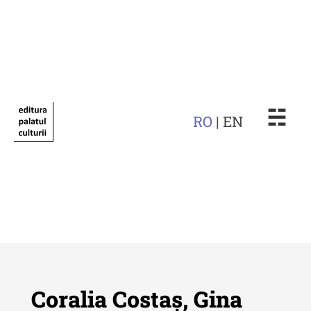
☵
RO
| EN
Coralia Costaș, Gina