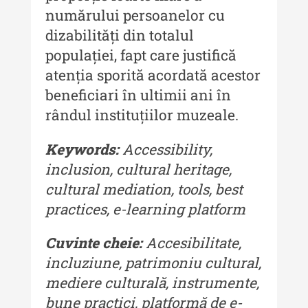
MediCult - Revista de mediere
numărului persoanelor cu
culturală
dizabilități din totalul
MediCult - Revista de mediere
populației, fapt care justifică
culturală IV (2025)
atenția sporită acordată acestor
MediCult - Revista de mediere
beneficiari în ultimii ani în
culturală III (2024)
rândul instituțiilor muzeale.
MediCult - Revista de mediere
Keywords:
Accessibility,
culturală II (2023)
inclusion, cultural heritage,
Indexul Complet
cultural mediation, tools, best
practices, e-learning platform
Acta Pangratia
Cuvinte cheie:
Accesibilitate,
Acta Pangratia I (2023)
incluziune, patrimoniu cultural,
Acta Pangratia II (2024)
mediere culturală, instrumente,
Acta Pangratia III (2025)
bune practici, platformă de e-