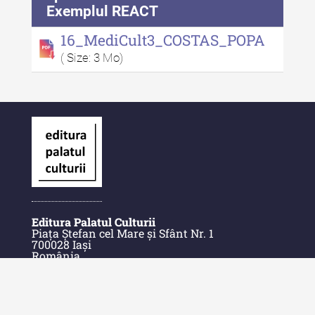
Exemplul REACT
16_MediCult3_COSTAS_POPA
( Size: 3 Mo)
Editura Palatul Culturii
Piața Ștefan cel Mare și Sfânt Nr. 1
700028 Iași
România
E-Mail: contact@palatulculturii.ro
Telefon: +40.232.275.979
© Copyright 2022-2025 Editura Palatul Culturii.