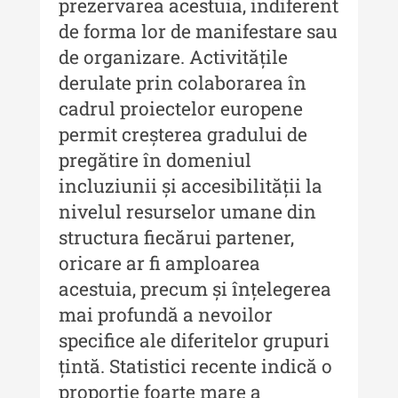
Indexul Complet
prezervarea acestuia, indiferent
de forma lor de manifestare sau
Buletinul Centrului de Cercetare și
de organizare. Activitățile
Conservare-Restaurare a
derulate prin colaborarea în
Patrimoniului
cadrul proiectelor europene
Buletinul Centrului de Cercetare
permit creșterea gradului de
și Conservare-Restaurare a
pregătire în domeniul
Patrimoniului - 2021
incluziunii și accesibilității la
Buletinul Centrului de Cercetare
nivelul resurselor umane din
și Conservare-Restaurare a
structura fiecărui partener,
Patrimoniului - 2020
oricare ar fi amploarea
Buletinul Centrului de Cercetare
acestuia, precum și înțelegerea
și Conservare-Restaurare a
mai profundă a nevoilor
Patrimoniului - 2019
specifice ale diferitelor grupuri
Indexul Complet
țintă. Statistici recente indică o
proporție foarte mare a