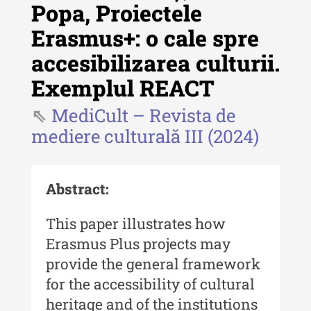
Popa, Proiectele
Erasmus+: o cale spre
Revista "Cercetări istorice"
accesibilizarea culturii.
Revista "Cercetări istorice" - XLIV
Exemplul REACT
- 2025
MediCult – Revista de
Revista "Cercetări istorice" - XLIII
- 2024
mediere culturală III (2024)
Revista "Cercetări istorice" - XLII -
2023
Abstract:
Indexul Complet
This paper illustrates how
Buletinul ”Ioan Neculce” al Muzeului
Erasmus Plus projects may
de Istorie a Moldovei
provide the general framework
for the accessibility of cultural
Buletinul ”Ioan Neculce” al
Muzeului de Istorie a Moldovei -
heritage and of the institutions