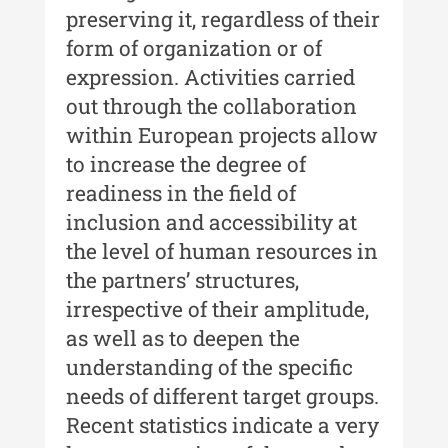
XXIV / 2018
preserving it, regardless of their
Buletinul ”Ioan Neculce” al
form of organization or of
Muzeului de Istorie a Moldovei -
expression. Activities carried
XXIII / 2017
out through the collaboration
Buletinul ”Ioan Neculce” al
within European projects allow
Muzeului de Istorie a Moldovei -
to increase the degree of
XXII / 2016
readiness in the field of
Indexul Complet
inclusion and accessibility at
the level of human resources in
Anuarul Muzeului Etnografic al
the partners’ structures,
Moldovei
irrespective of their amplitude,
Anuarul Muzeului Etnografic al
as well as to deepen the
Moldovei - XXII / 2022
understanding of the specific
needs of different target groups.
Anuarul Muzeului Etnografic al
Moldovei - XXI / 2021
Recent statistics indicate a very