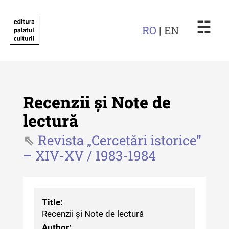
☵
RO
| EN
Recenzii și Note de
lectură
Revista „Cercetări istorice”
Revista "Cercetări istorice"
– XIV-XV / 1983-1984
Revista "Cercetări istorice" - XLIV
- 2025
Revista "Cercetări istorice" - XLIII
Title:
- 2024
Recenzii și Note de lectură
Revista "Cercetări istorice" - XLII -
Author: