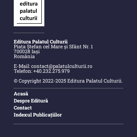
Indexul Complet
Buletinul ”Ioan Neculce” al Muzeului
de Istorie a Moldovei
Editura Palatul Culturii
Buletinul ”Ioan Neculce” al
Piața Ștefan cel Mare și Sfânt Nr. 1
700028 Iași
Muzeului de Istorie a Moldovei -
România
XXIV / 2018
E-Mail: contact@palatulculturii.ro
Buletinul ”Ioan Neculce” al
Telefon: +40.232.275.979
Muzeului de Istorie a Moldovei -
© Copyright 2022-2025 Editura Palatul Culturii.
XXIII / 2017
Acasă
Buletinul ”Ioan Neculce” al
Despre Editură
Muzeului de Istorie a Moldovei -
Contact
XXII / 2016
Indexul Publicațiilor
Indexul Complet