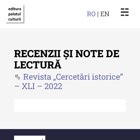
☵
RO
| EN
RECENZII ȘI NOTE DE
LECTURĂ
Revista „Cercetări istorice”
Revista "Cercetări istorice"
– XLI – 2022
Revista "Cercetări istorice" - XLIV
- 2025
Revista "Cercetări istorice" - XLIII
- 2024
Revista "Cercetări istorice" - XLII -
2023